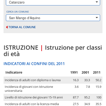
Catanzaro
CERCA UN COMUNE
San Mango d'Aquino
TORNA AL COMUNE
ISTRUZIONE
|
Istruzione per classi
di età
INDICATORI AI CONFINI DEL 2011
Indicatore
1991
2001
2011
Incidenza di adulti con diploma o laurea
16.3
33.3
50.2
Incidenza di giovani con istruzione
3.6
7.8
15.9
universitaria
Livello di istruzione dei giovani 15-19 anni
87.7
95.2
100
Incidenza di adulti con la licenza media
27.5
34.9
35.5