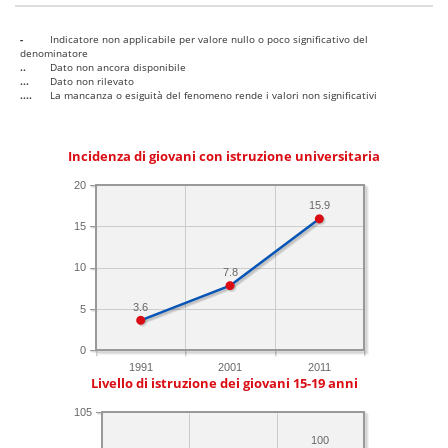
-
Indicatore non applicabile per valore nullo o poco significativo del
denominatore
..
Dato non ancora disponibile
...
Dato non rilevato
....
La mancanza o esiguità del fenomeno rende i valori non significativi
Incidenza di giovani con istruzione universitaria
20
15.9
15
10
7.8
3.6
5
0
1991
2001
2011
Livello di istruzione dei giovani 15-19 anni
105
100