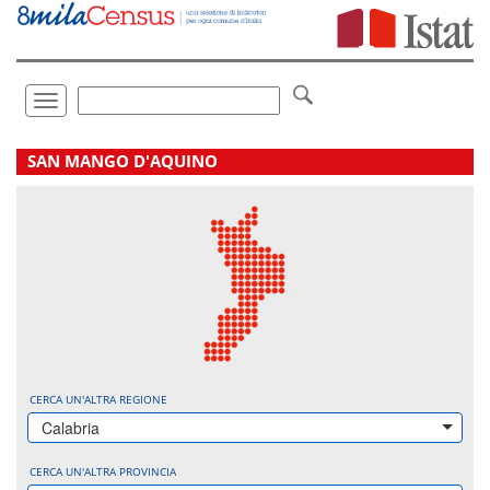
Vai
direttamente
a:
Contenuto
Ricerca
Toggle
navigation
.
SAN MANGO D'AQUINO
CERCA UN'ALTRA REGIONE
Calabria
CERCA UN'ALTRA PROVINCIA