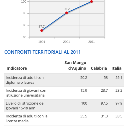
100
95.2
95
90
87.7
85
1991
2001
2011
CONFRONTI TERRITORIALI AL 2011
San Mango
Indicatore
d'Aquino
Calabria
Italia
Incidenza di adulti con
50.2
53
55.1
diploma o laurea
Incidenza di giovani con
15.9
23.7
23.2
istruzione universitaria
Livello di istruzione dei
100
97.5
97.9
giovani 15-19 anni
Incidenza di adulti con la
35.5
31.3
33.5
licenza media