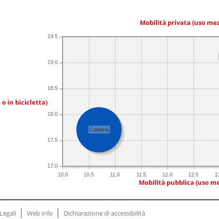
Mobilità privata (uso me
19.5
19.0
18.5
 o in bicicletta)
18.0
Calabria
17.5
17.0
10.0
10.5
11.0
11.5
12.0
12.5
1
Mobilità pubblica (uso me
Legali
Web info
Dichiarazione di accessibilità