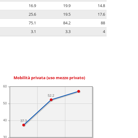
16.9
19.9
14.8
25.6
19.5
17.6
75.1
84.2
88
3.1
3.3
4
Mobilità privata (uso mezzo privato)
60
52.2
50
40
37.3
30