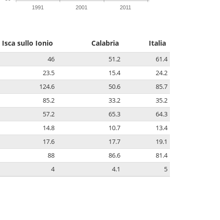
1991
2001
2011
Isca sullo Ionio
Calabria
Italia
46
51.2
61.4
23.5
15.4
24.2
124.6
50.6
85.7
85.2
33.2
35.2
57.2
65.3
64.3
14.8
10.7
13.4
17.6
17.7
19.1
88
86.6
81.4
4
4.1
5