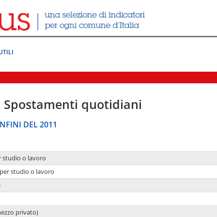
UTILI
|
Spostamenti quotidiani
NFINI DEL 2011
r studio o lavoro
per studio o lavoro
e
mezzo privato)