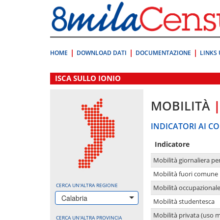
Vai
direttamente
a:
Contenuto
Ricerca
HOME
DOWNLOAD DATI
DOCUMENTAZIONE
LINKS 
.
ISCA SULLO IONIO
MOBILITÀ
INDICATORI AI CO
Indicatore
Mobilità giornaliera pe
Mobilità fuori comune 
CERCA UN'ALTRA REGIONE
Mobilità occupazional
Calabria
Mobilità studentesca
Mobilità privata (uso 
CERCA UN'ALTRA PROVINCIA