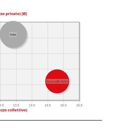
zzo privato)
[Ø]
Italia
Isca sullo Ionio
3.0
13.5
14.0
14.5
15.0
15.5
zzo collettivo)