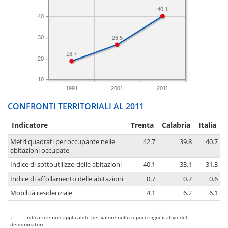
40.1
40
30
26.5
18.7
20
10
1991
2001
2011
CONFRONTI TERRITORIALI AL 2011
Indicatore
Trenta
Calabria
Italia
Metri quadrati per occupante nelle
42.7
39.8
40.7
abitazioni occupate
Indice di sottoutilizzo delle abitazioni
40.1
33.1
31.3
Indice di affollamento delle abitazioni
0.7
0.7
0.6
Mobilità residenziale
4.1
6.2
6.1
-
Indicatore non applicabile per valore nullo o poco significativo del
denominatore