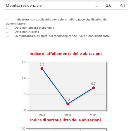
Mobilità residenziale
...
2.6
4.1
-
Indicatore non applicabile per valore nullo o poco significativo del
denominatore
..
Dato non ancora disponibile
...
Dato non rilevato
....
La mancanza o esiguità del fenomeno rende i valori non significativi
Indice di affollamento delle abitazioni
1.5
1.3
1.0
0.7
0.5
0.2
0.0
1991
2001
2011
Indice di sottoutilizzo delle abitazioni
50