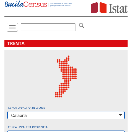
Vai
direttamente
a:
Contenuto
Ricerca
Toggle
navigation
.
TRENTA
CERCA UN'ALTRA REGIONE
Calabria
CERCA UN'ALTRA PROVINCIA