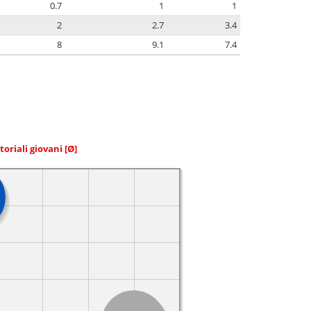
0.7
1
1
2
2.7
3.4
8
9.1
7.4
toriali giovani
[Ø]