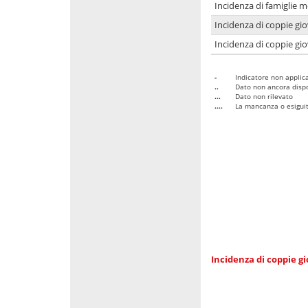
Incidenza di famiglie m
Incidenza di coppie giov
Incidenza di coppie giov
-
Indicatore non applica
..
Dato non ancora dispo
...
Dato non rilevato
....
La mancanza o esiguità
Incidenza di coppie gi