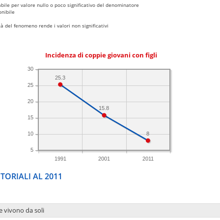
bile per valore nullo o poco significativo del denominatore
nibile
 del fenomeno rende i valori non significativi
Incidenza di coppie giovani con figli
30
25.3
25
20
15.8
15
8
10
5
1991
2001
2011
TORIALI AL 2011
e vivono da soli