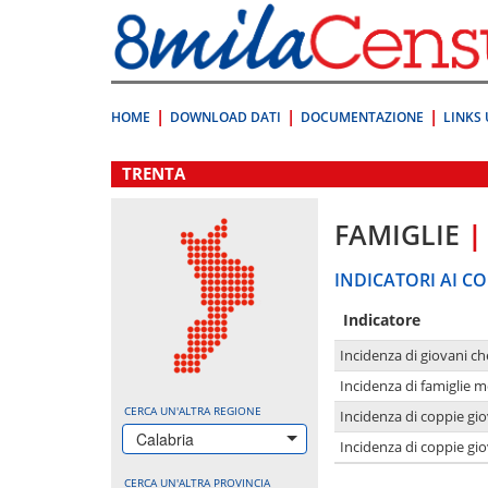
Vai
direttamente
a:
Contenuto
Ricerca
HOME
DOWNLOAD DATI
DOCUMENTAZIONE
LINKS 
.
TRENTA
FAMIGLIE
|
INDICATORI AI CO
Indicatore
Incidenza di giovani ch
Incidenza di famiglie m
CERCA UN'ALTRA REGIONE
Incidenza di coppie giov
Calabria
Incidenza di coppie giov
CERCA UN'ALTRA PROVINCIA