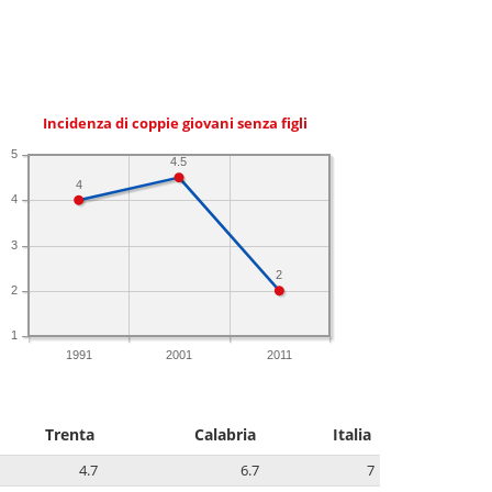
Incidenza di coppie giovani senza figli
5
4.5
4
4
3
2
2
1
1991
2001
2011
Trenta
Calabria
Italia
4.7
6.7
7