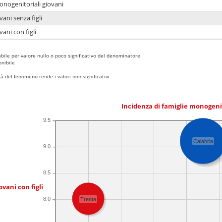
onogenitoriali giovani
ani senza figli
ani con figli
bile per valore nullo o poco significativo del denominatore
nibile
 del fenomeno rende i valori non significativi
Incidenza di famiglie monogeni
9.5
Calabria
9.0
8.5
ovani con figli
8.0
Trenta