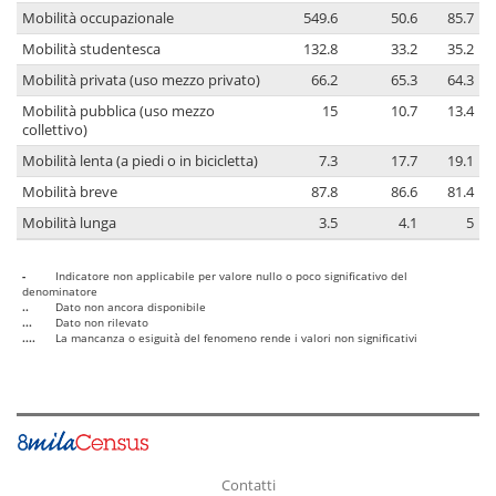
Mobilità occupazionale
549.6
50.6
85.7
Mobilità studentesca
132.8
33.2
35.2
Mobilità privata (uso mezzo privato)
66.2
65.3
64.3
Mobilità pubblica (uso mezzo
15
10.7
13.4
collettivo)
Mobilità lenta (a piedi o in bicicletta)
7.3
17.7
19.1
Mobilità breve
87.8
86.6
81.4
Mobilità lunga
3.5
4.1
5
-
Indicatore non applicabile per valore nullo o poco significativo del
denominatore
..
Dato non ancora disponibile
...
Dato non rilevato
....
La mancanza o esiguità del fenomeno rende i valori non significativi
Contatti