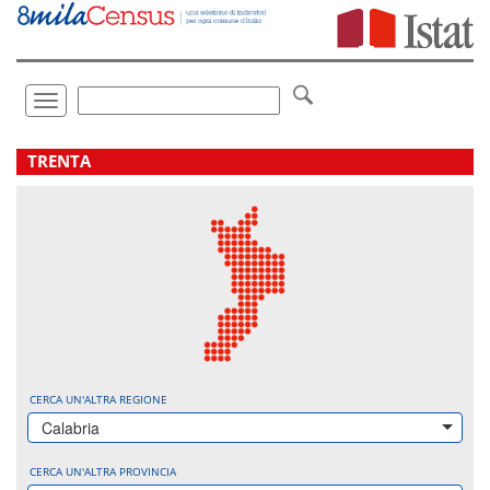
Vai
direttamente
a:
Contenuto
Ricerca
Toggle
navigation
.
TRENTA
CERCA UN'ALTRA REGIONE
Calabria
CERCA UN'ALTRA PROVINCIA