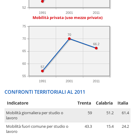
52
1991
2001
2011
Mobilità privata (uso mezzo privato)
75
70
70
66.2
65
60
57
55
1991
2001
2011
CONFRONTI TERRITORIALI AL 2011
Indicatore
Trenta
Calabria
Italia
Mobilità giornaliera per studio o
59
51.2
61.4
lavoro
Mobilità fuori comune per studio o
43.3
15.4
24.2
lavoro