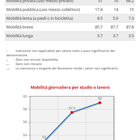
Mobilità privata (uso mezzo privato)
57
70
66.2
Mobilità pubblica (uso mezzo collettivo)
17.4
14
15
Mobilità lenta (a piedi o in bicicletta)
8.5
5.9
7.3
Mobilità breve
85.7
87.7
87.8
Mobilità lunga
3.7
3.7
3.5
-
Indicatore non applicabile per valore nullo o poco significativo del
denominatore
..
Dato non ancora disponibile
...
Dato non rilevato
....
La mancanza o esiguità del fenomeno rende i valori non significativi
Mobilità giornaliera per studio o lavoro
60
59
57.5
58
56
54
53