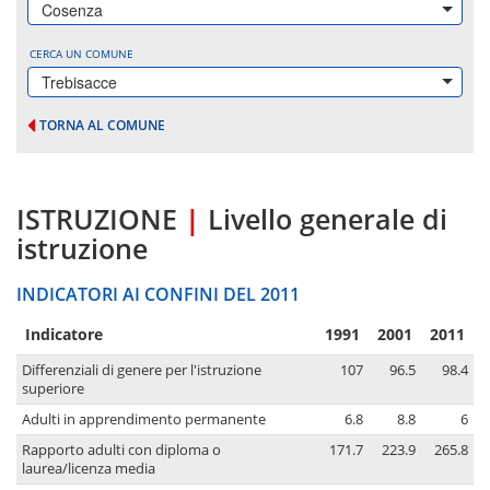
Cosenza
CERCA UN COMUNE
Trebisacce
TORNA AL COMUNE
ISTRUZIONE
|
Livello generale di
istruzione
INDICATORI AI CONFINI DEL 2011
Indicatore
1991
2001
2011
Differenziali di genere per l'istruzione
107
96.5
98.4
superiore
Adulti in apprendimento permanente
6.8
8.8
6
Rapporto adulti con diploma o
171.7
223.9
265.8
laurea/licenza media