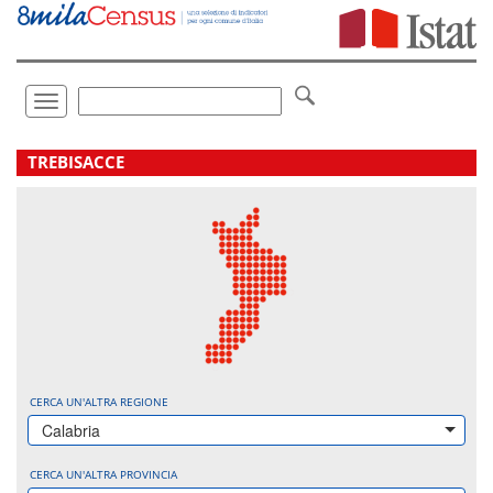
Vai
direttamente
a:
Contenuto
Ricerca
Toggle
navigation
.
TREBISACCE
CERCA UN'ALTRA REGIONE
Calabria
CERCA UN'ALTRA PROVINCIA