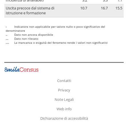
Incidenza di analfabeti
3.2
3.3
1.1
Uscita precoce dal sistema di
10.7
16.7
15.5
istruzione e formazione
-
Indicatore non applicabile per valore nullo o poco significativo del
denominatore
..
Dato non ancora disponibile
...
Dato non rilevato
....
La mancanza o esiguità del fenomeno rende i valori non significativi
Contatti
Privacy
Note Legali
Web info
Dichiarazione di accessibilità