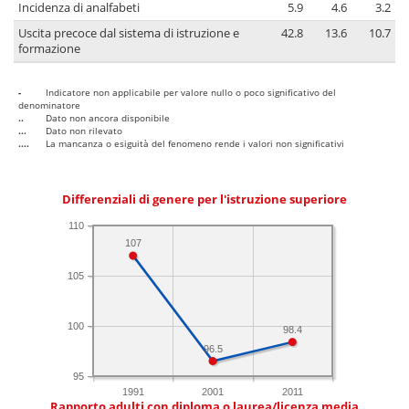
Incidenza di analfabeti
5.9
4.6
3.2
Uscita precoce dal sistema di istruzione e
42.8
13.6
10.7
formazione
-
Indicatore non applicabile per valore nullo o poco significativo del
denominatore
..
Dato non ancora disponibile
...
Dato non rilevato
....
La mancanza o esiguità del fenomeno rende i valori non significativi
Differenziali di genere per l'istruzione superiore
110
107
105
100
98.4
96.5
95
1991
2001
2011
Rapporto adulti con diploma o laurea/licenza media