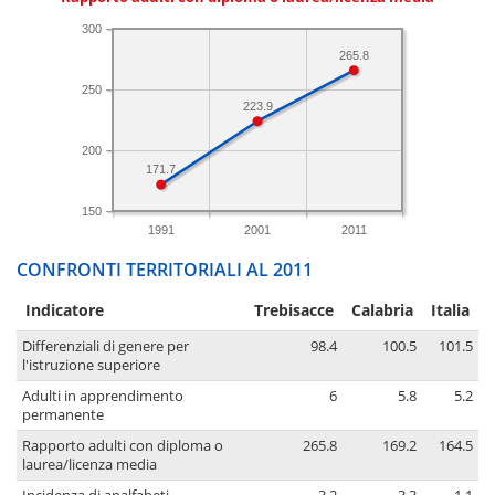
300
265.8
250
223.9
200
171.7
150
1991
2001
2011
CONFRONTI TERRITORIALI AL 2011
Indicatore
Trebisacce
Calabria
Italia
Differenziali di genere per
98.4
100.5
101.5
l'istruzione superiore
Adulti in apprendimento
6
5.8
5.2
permanente
Rapporto adulti con diploma o
265.8
169.2
164.5
laurea/licenza media