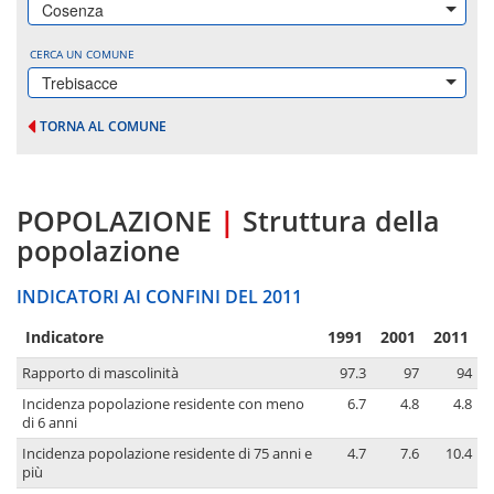
Cosenza
CERCA UN COMUNE
Trebisacce
TORNA AL COMUNE
POPOLAZIONE
|
Struttura della
popolazione
INDICATORI AI CONFINI DEL 2011
Indicatore
1991
2001
2011
Rapporto di mascolinità
97.3
97
94
Incidenza popolazione residente con meno
6.7
4.8
4.8
di 6 anni
Incidenza popolazione residente di 75 anni e
4.7
7.6
10.4
più