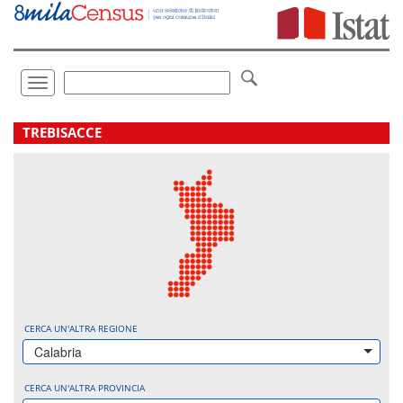
Vai
direttamente
a:
Contenuto
Ricerca
Toggle
navigation
.
TREBISACCE
CERCA UN'ALTRA REGIONE
Calabria
CERCA UN'ALTRA PROVINCIA