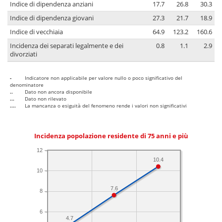
Indice di dipendenza anziani
17.7
26.8
30.3
Indice di dipendenza giovani
27.3
21.7
18.9
Indice di vecchiaia
64.9
123.2
160.6
Incidenza dei separati legalmente e dei
0.8
1.1
2.9
divorziati
-
Indicatore non applicabile per valore nullo o poco significativo del
denominatore
..
Dato non ancora disponibile
...
Dato non rilevato
....
La mancanza o esiguità del fenomeno rende i valori non significativi
Incidenza popolazione residente di 75 anni e più
12
10.4
10
7.6
8
6
4.7