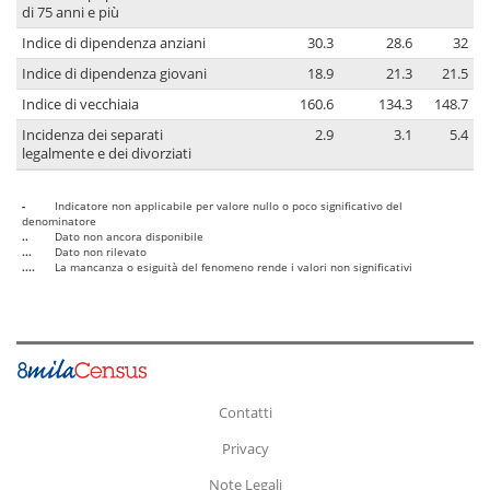
di 75 anni e più
Indice di dipendenza anziani
30.3
28.6
32
Indice di dipendenza giovani
18.9
21.3
21.5
Indice di vecchiaia
160.6
134.3
148.7
Incidenza dei separati
2.9
3.1
5.4
legalmente e dei divorziati
-
Indicatore non applicabile per valore nullo o poco significativo del
denominatore
..
Dato non ancora disponibile
...
Dato non rilevato
....
La mancanza o esiguità del fenomeno rende i valori non significativi
Contatti
Privacy
Note Legali