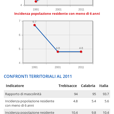
4
1991
2001
2011
Incidenza popolazione residente con meno di 6 anni
7
6.7
6
4.8
4.8
5
4
1991
2001
2011
CONFRONTI TERRITORIALI AL 2011
Indicatore
Trebisacce
Calabria
Italia
Rapporto di mascolinità
94
95
93.7
Incidenza popolazione residente
4.8
5.4
5.6
con meno di 6 anni
Incidenza popolazione residente
10.4
9.8
10.4