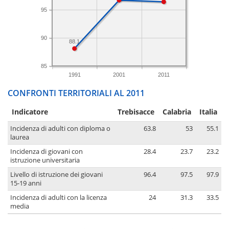
95
90
88.1
85
1991
2001
2011
CONFRONTI TERRITORIALI AL 2011
Indicatore
Trebisacce
Calabria
Italia
Incidenza di adulti con diploma o
63.8
53
55.1
laurea
Incidenza di giovani con
28.4
23.7
23.2
istruzione universitaria
Livello di istruzione dei giovani
96.4
97.5
97.9
15-19 anni
Incidenza di adulti con la licenza
24
31.3
33.5
media