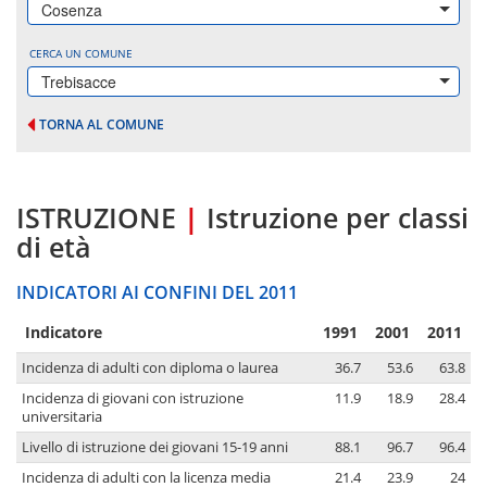
Cosenza
CERCA UN COMUNE
Trebisacce
TORNA AL COMUNE
ISTRUZIONE
|
Istruzione per classi
di età
INDICATORI AI CONFINI DEL 2011
Indicatore
1991
2001
2011
Incidenza di adulti con diploma o laurea
36.7
53.6
63.8
Incidenza di giovani con istruzione
11.9
18.9
28.4
universitaria
Livello di istruzione dei giovani 15-19 anni
88.1
96.7
96.4
Incidenza di adulti con la licenza media
21.4
23.9
24