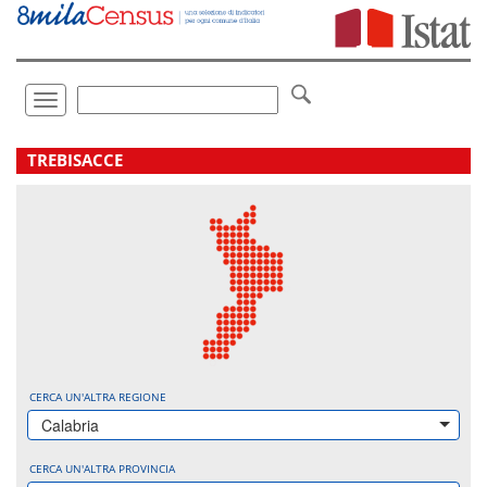
Vai
direttamente
a:
Contenuto
Ricerca
Toggle
navigation
.
TREBISACCE
CERCA UN'ALTRA REGIONE
Calabria
CERCA UN'ALTRA PROVINCIA