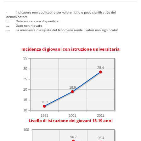
-
Indicatore non applicabile per valore nullo o poco significativo del
denominatore
..
Dato non ancora disponibile
...
Dato non rilevato
....
La mancanza o esiguità del fenomeno rende i valori non significativi
Incidenza di giovani con istruzione universitaria
35
28.4
30
25
18.9
20
15
11.9
10
1991
2001
2011
Livello di istruzione dei giovani 15-19 anni
100
96.7
96.4