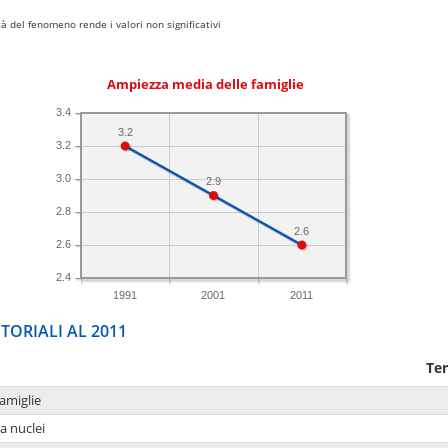
 del fenomeno rende i valori non significativi
Ampiezza media delle famiglie
3.4
3.2
3.2
3.0
2.9
2.8
2.6
2.6
2.4
1991
2001
2011
TORIALI AL 2011
Ter
amiglie
a nuclei