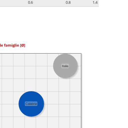
0.6
0.8
1.4
le famiglie
[Ø]
Italia
Calabria