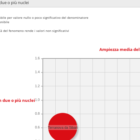
due o più nuclei
bile per valore nullo o poco significativo del denominatore
nibile
 del fenomeno rende i valori non significativi
Ampiezza media del
1.6
1.4
1.2
n due o più nuclei
1.0
0.8
0.6
Terranova da Sibari