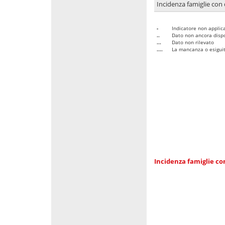
Incidenza famiglie con 
-
Indicatore non applica
..
Dato non ancora dispo
...
Dato non rilevato
....
La mancanza o esiguità
Incidenza famiglie co