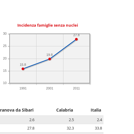
Incidenza famiglie senza nuclei
30
27.8
25
19.8
20
15.8
15
10
1991
2001
2011
ranova da Sibari
Calabria
Italia
2.6
2.5
2.4
27.8
32.3
33.8