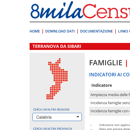
Vai
direttamente
a:
Contenuto
Ricerca
HOME
DOWNLOAD DATI
DOCUMENTAZIONE
LINKS 
.
TERRANOVA DA SIBARI
FAMIGLIE
|
INDICATORI AI CO
Indicatore
Ampiezza media delle f
Incidenza famiglie senz
CERCA UN'ALTRA REGIONE
Incidenza famiglie con 
Calabria
-
Indicatore non applica
CERCA UN'ALTRA PROVINCIA
..
Dato non ancora dispo