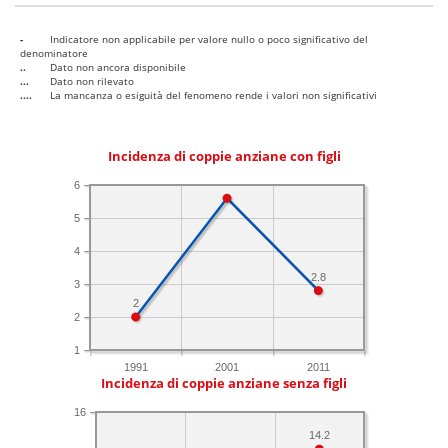
-
Indicatore non applicabile per valore nullo o poco significativo del
denominatore
..
Dato non ancora disponibile
...
Dato non rilevato
....
La mancanza o esiguità del fenomeno rende i valori non significativi
Incidenza di coppie anziane con figli
6
5
4
2.8
3
2
2
1
1991
2001
2011
Incidenza di coppie anziane senza figli
16
14.2