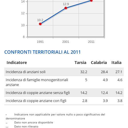
14
12.9
12
10.2
10
8
1991
2001
2011
CONFRONTI TERRITORIALI AL 2011
Indicatore
Tarsia
Calabria
Italia
Incidenza di anziani soli
32.2
28.4
27.1
Incidenza di famiglie monogenitoriali
5
4.9
4.6
anziane
Incidenza di coppie anziane senza figli
14.2
12.4
14.2
Incidenza di coppie anziane con figli
2.8
3.9
3.8
-
Indicatore non applicabile per valore nullo o poco significativo del
denominatore
..
Dato non ancora disponibile
...
Dato non rilevato