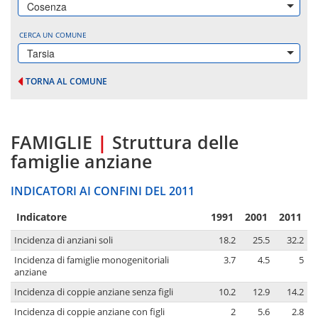
Cosenza
CERCA UN COMUNE
Tarsia
TORNA AL COMUNE
FAMIGLIE
|
Struttura delle
famiglie anziane
INDICATORI AI CONFINI DEL 2011
Indicatore
1991
2001
2011
Incidenza di anziani soli
18.2
25.5
32.2
Incidenza di famiglie monogenitoriali
3.7
4.5
5
anziane
Incidenza di coppie anziane senza figli
10.2
12.9
14.2
Incidenza di coppie anziane con figli
2
5.6
2.8