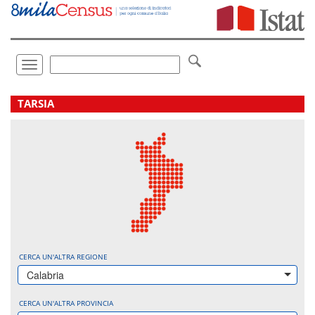
Vai
direttamente
a:
Contenuto
Ricerca
Toggle
navigation
.
TARSIA
CERCA UN'ALTRA REGIONE
Calabria
CERCA UN'ALTRA PROVINCIA