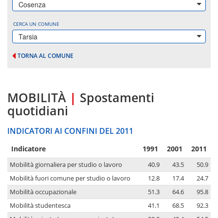
Cosenza
CERCA UN COMUNE
Tarsia
TORNA AL COMUNE
MOBILITÀ
|
Spostamenti
quotidiani
INDICATORI AI CONFINI DEL 2011
Indicatore
1991
2001
2011
Mobilità giornaliera per studio o lavoro
40.9
43.5
50.9
Mobilità fuori comune per studio o lavoro
12.8
17.4
24.7
Mobilità occupazionale
51.3
64.6
95.8
Mobilità studentesca
41.1
68.5
92.3