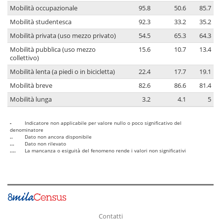
Mobilità occupazionale
95.8
50.6
85.7
Mobilità studentesca
92.3
33.2
35.2
Mobilità privata (uso mezzo privato)
54.5
65.3
64.3
Mobilità pubblica (uso mezzo
15.6
10.7
13.4
collettivo)
Mobilità lenta (a piedi o in bicicletta)
22.4
17.7
19.1
Mobilità breve
82.6
86.6
81.4
Mobilità lunga
3.2
4.1
5
-
Indicatore non applicabile per valore nullo o poco significativo del
denominatore
..
Dato non ancora disponibile
...
Dato non rilevato
....
La mancanza o esiguità del fenomeno rende i valori non significativi
Contatti