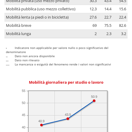
Mobilità privata (uso mezzo privato)
30.3
43.4
54.5
Mobilità pubblica (uso mezzo collettivo)
12.3
14.4
15.6
Mobilità lenta (a piedi o in bicicletta)
27.6
22.7
22.4
Mobilità breve
69
75.5
82.6
Mobilità lunga
2
2.3
3.2
-
Indicatore non applicabile per valore nullo o poco significativo del
denominatore
..
Dato non ancora disponibile
...
Dato non rilevato
....
La mancanza o esiguità del fenomeno rende i valori non significativi
Mobilità giornaliera per studio o lavoro
55
50.9
50
43.5
45
40.9
40