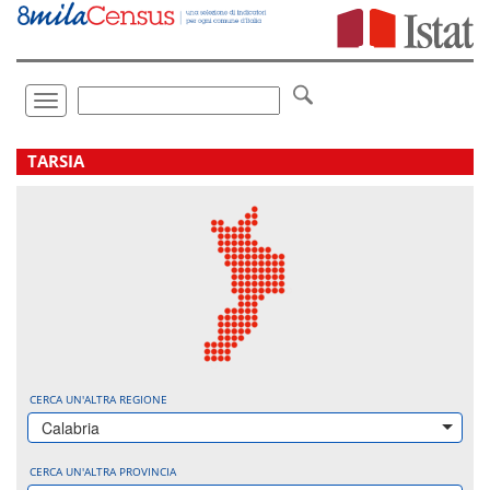
Vai
direttamente
a:
Contenuto
Ricerca
Toggle
navigation
.
TARSIA
CERCA UN'ALTRA REGIONE
Calabria
CERCA UN'ALTRA PROVINCIA