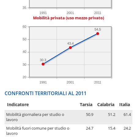
35
1991
2001
2011
Mobilità privata (uso mezzo privato)
60
54.5
50
43.4
40
30.3
30
20
1991
2001
2011
CONFRONTI TERRITORIALI AL 2011
Indicatore
Tarsia
Calabria
Italia
Mobilità giornaliera per studio o
50.9
51.2
61.4
lavoro
Mobilità fuori comune per studio o
24.7
15.4
24.2
lavoro