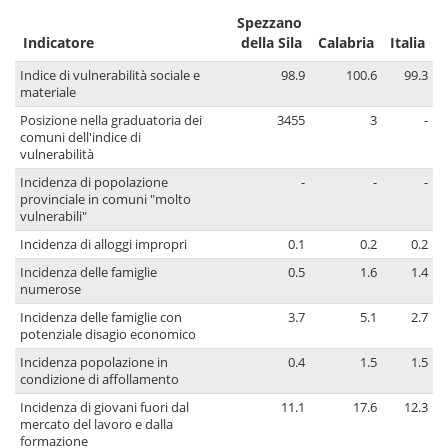
Spezzano
Indicatore
della Sila
Calabria
Italia
Indice di vulnerabilità sociale e
98.9
100.6
99.3
materiale
Posizione nella graduatoria dei
3455
3
-
comuni dell'indice di
vulnerabilità
Incidenza di popolazione
-
-
-
provinciale in comuni "molto
vulnerabili"
Incidenza di alloggi impropri
0.1
0.2
0.2
Incidenza delle famiglie
0.5
1.6
1.4
numerose
Incidenza delle famiglie con
3.7
5.1
2.7
potenziale disagio economico
Incidenza popolazione in
0.4
1.5
1.5
condizione di affollamento
Incidenza di giovani fuori dal
11.1
17.6
12.3
mercato del lavoro e dalla
formazione