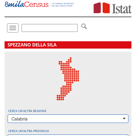
Vai
direttamente
a:
Contenuto
Ricerca
Toggle
navigation
.
SPEZZANO DELLA SILA
CERCA UN'ALTRA REGIONE
Calabria
CERCA UN'ALTRA PROVINCIA