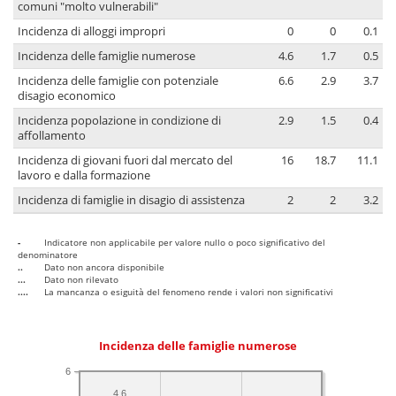
comuni "molto vulnerabili"
Incidenza di alloggi impropri
0
0
0.1
Incidenza delle famiglie numerose
4.6
1.7
0.5
Incidenza delle famiglie con potenziale
6.6
2.9
3.7
disagio economico
Incidenza popolazione in condizione di
2.9
1.5
0.4
affollamento
Incidenza di giovani fuori dal mercato del
16
18.7
11.1
lavoro e dalla formazione
Incidenza di famiglie in disagio di assistenza
2
2
3.2
-
Indicatore non applicabile per valore nullo o poco significativo del
denominatore
..
Dato non ancora disponibile
...
Dato non rilevato
....
La mancanza o esiguità del fenomeno rende i valori non significativi
Incidenza delle famiglie numerose
6
4.6