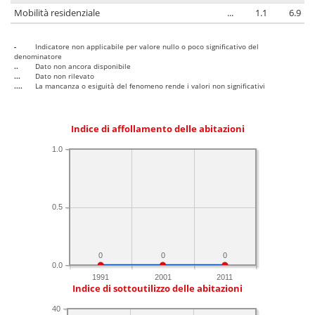
Mobilità residenziale
...
1.1
6.9
-
Indicatore non applicabile per valore nullo o poco significativo del
denominatore
..
Dato non ancora disponibile
...
Dato non rilevato
....
La mancanza o esiguità del fenomeno rende i valori non significativi
Indice di affollamento delle abitazioni
1.0
0.5
0
0
0
0.0
1991
2001
2011
Indice di sottoutilizzo delle abitazioni
40