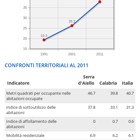
35
30
26.2
25
19.3
20
15
1991
2001
2011
CONFRONTI TERRITORIALI AL 2011
Serra
Indicatore
d'Aiello
Calabria
Italia
Metri quadrati per occupante nelle
46.7
39.8
40.7
abitazioni occupate
Indice di sottoutilizzo delle
37.8
33.1
31.3
abitazioni
Indice di affollamento delle
0
0.7
0.6
abitazioni
Mobilità residenziale
6.9
6.2
6.1