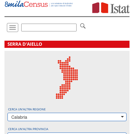
Vai
direttamente
a:
Contenuto
Ricerca
Toggle
navigation
.
SERRA D'AIELLO
CERCA UN'ALTRA REGIONE
Calabria
CERCA UN'ALTRA PROVINCIA