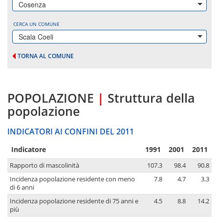
Cosenza
CERCA UN COMUNE
Scala Coeli
TORNA AL COMUNE
POPOLAZIONE
|
Struttura della
popolazione
INDICATORI AI CONFINI DEL 2011
Indicatore
1991
2001
2011
Rapporto di mascolinità
107.3
98.4
90.8
Incidenza popolazione residente con meno
7.8
4.7
3.3
di 6 anni
Incidenza popolazione residente di 75 anni e
4.5
8.8
14.2
più