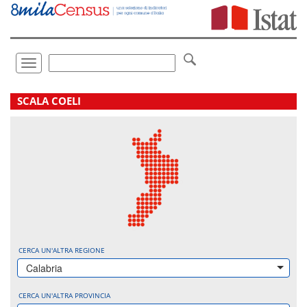
Vai
direttamente
a:
Contenuto
Ricerca
Toggle
navigation
.
SCALA COELI
CERCA UN'ALTRA REGIONE
Calabria
CERCA UN'ALTRA PROVINCIA