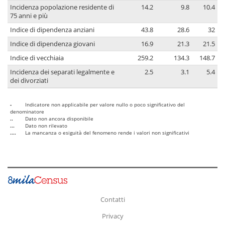
Incidenza popolazione residente di
14.2
9.8
10.4
75 anni e più
Indice di dipendenza anziani
43.8
28.6
32
Indice di dipendenza giovani
16.9
21.3
21.5
Indice di vecchiaia
259.2
134.3
148.7
Incidenza dei separati legalmente e
2.5
3.1
5.4
dei divorziati
-
Indicatore non applicabile per valore nullo o poco significativo del
denominatore
..
Dato non ancora disponibile
...
Dato non rilevato
....
La mancanza o esiguità del fenomeno rende i valori non significativi
Contatti
Privacy