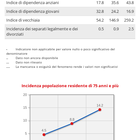
Indice di dipendenza anziani
17.8
35.6
43.8
Indice di dipendenza giovani
32.8
24.2
16.9
Indice di vecchiaia
54.2
146.9
259.2
Incidenza dei separati legalmente e dei
0.5
0.9
2.5
divorziati
-
Indicatore non applicabile per valore nullo o poco significativo del
denominatore
..
Dato non ancora disponibile
...
Dato non rilevato
....
La mancanza o esiguità del fenomeno rende i valori non significativi
Incidenza popolazione residente di 75 anni e più
20
14.2
15
8.8
10
4.5
5