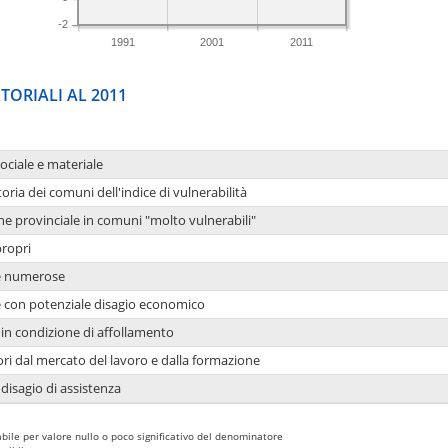
-2
1991
2001
2011
TORIALI AL 2011
sociale e materiale
oria dei comuni dell'indice di vulnerabilità
ne provinciale in comuni "molto vulnerabili"
propri
ie numerose
ie con potenziale disagio economico
in condizione di affollamento
ori dal mercato del lavoro e dalla formazione
 disagio di assistenza
bile per valore nullo o poco significativo del denominatore