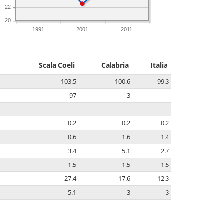
22
20
1991
2001
2011
Scala Coeli
Calabria
Italia
103.5
100.6
99.3
97
3
-
-
-
-
0.2
0.2
0.2
0.6
1.6
1.4
3.4
5.1
2.7
1.5
1.5
1.5
27.4
17.6
12.3
5.1
3
3