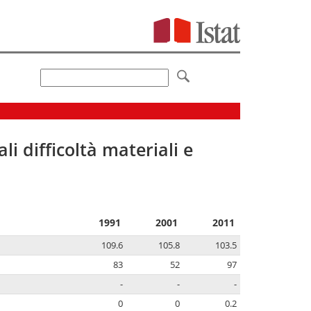
li difficoltà materiali e
1991
2001
2011
109.6
105.8
103.5
83
52
97
-
-
-
0
0
0.2