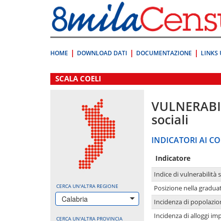
Vai
direttamente
a:
Contenuto
Ricerca
HOME
DOWNLOAD DATI
DOCUMENTAZIONE
LINKS 
.
SCALA COELI
VULNERABI
sociali
INDICATORI AI CO
Indicatore
Indice di vulnerabilità 
CERCA UN'ALTRA REGIONE
Posizione nella graduat
Calabria
Incidenza di popolazio
Incidenza di alloggi im
CERCA UN'ALTRA PROVINCIA