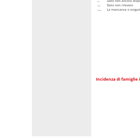
..
Dato non ancora dispo
...
Dato non rilevato
....
La mancanza o esiguità
Incidenza di famiglie 