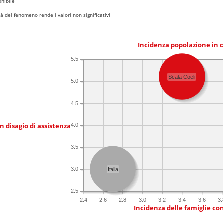
nibile
 del fenomeno rende i valori non significativi
Incidenza popolazione in 
5.5
Scala Coeli
5.0
4.5
in disagio di assistenza
4.0
3.5
3.0
Italia
2.5
2.4
2.6
2.8
3.0
3.2
3.4
3.6
3.
Incidenza delle famiglie co