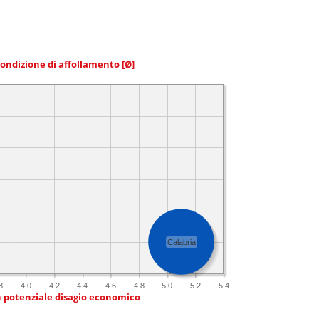
condizione di affollamento
[Ø]
Calabria
8
4.0
4.2
4.4
4.6
4.8
5.0
5.2
5.4
n potenziale disagio economico