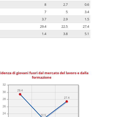
8
2.7
0.6
7
5
3.4
3.7
2.9
1.5
29.4
22.5
27.4
1.4
3.8
5.1
idenza di giovani fuori dal mercato del lavoro e dalla
formazione
32
29.4
30
27.4
28
26
24
22.5