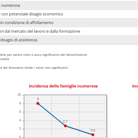
ie numerose
ie con potenziale disagio economico
in condizione di affollamento
ori dal mercato del lavoro e dalla formazione
 disagio di assistenza
bile per valore nullo o poco significativo del denominatore
nibile
 del fenomeno rende i valori non significativi
Incidenza delle famiglie numerose
Inc
10
8
8
6
4
2.7
2
0.6
0