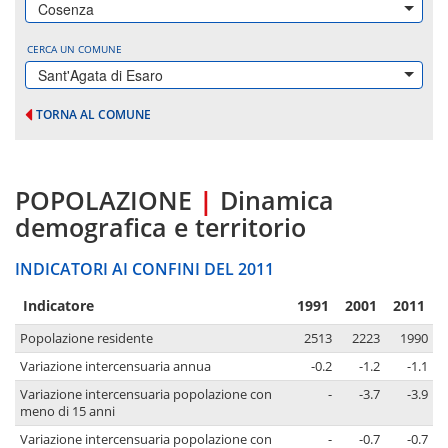
Cosenza
CERCA UN COMUNE
Sant'Agata di Esaro
TORNA AL COMUNE
POPOLAZIONE
|
Dinamica
demografica e territorio
INDICATORI AI CONFINI DEL 2011
Indicatore
1991
2001
2011
Popolazione residente
2513
2223
1990
Variazione intercensuaria annua
-0.2
-1.2
-1.1
Variazione intercensuaria popolazione con
-
-3.7
-3.9
meno di 15 anni
Variazione intercensuaria popolazione con
-
-0.7
-0.7