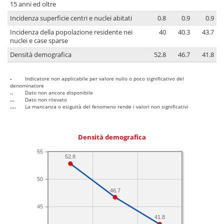
15 anni ed oltre
Incidenza superficie centri e nuclei abitati
0.8
0.9
0.9
Incidenza della popolazione residente nei
40
40.3
43.7
nuclei e case sparse
Densità demografica
52.8
46.7
41.8
-
Indicatore non applicabile per valore nullo o poco significativo del
denominatore
..
Dato non ancora disponibile
...
Dato non rilevato
....
La mancanza o esiguità del fenomeno rende i valori non significativi
Densità demografica
55
52.8
50
46.7
45
41.8