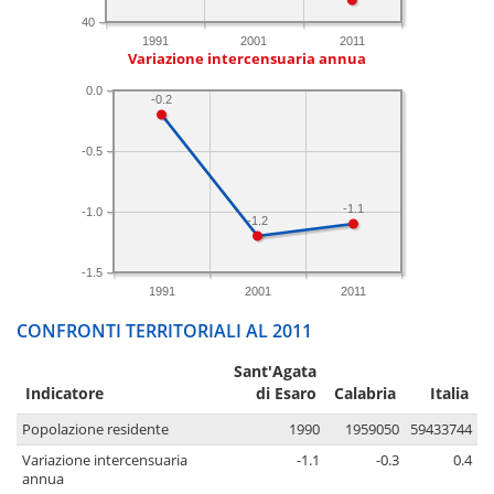
40
1991
2001
2011
Variazione intercensuaria annua
0.0
-0.2
-0.5
-1.1
-1.0
-1.2
-1.5
1991
2001
2011
CONFRONTI TERRITORIALI AL 2011
Sant'Agata
Indicatore
di Esaro
Calabria
Italia
Popolazione residente
1990
1959050
59433744
Variazione intercensuaria
-1.1
-0.3
0.4
annua