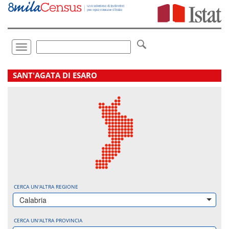
Vai
direttamente
a:
Contenuto
Ricerca
Toggle
navigation
.
SANT'AGATA DI ESARO
CERCA UN'ALTRA REGIONE
Calabria
CERCA UN'ALTRA PROVINCIA