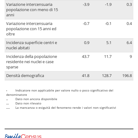
Variazione intercensuaria
-3.9
-1.9
0.3
popolazione con meno di 15
anni
Variazione intercensuaria
-0.7
-0.1
0.4
popolazione con 15 anni ed
oltre
Incidenza superficie centri e
0.9
5.1
6.4
nuclei abitati
Incidenza della popolazione
43.7
11.7
9
residente nei nuclei e case
sparse
Densità demografica
41.8
128.7
196.8
-
Indicatore non applicabile per valore nullo o poco significativo del
denominatore
..
Dato non ancora disponibile
...
Dato non rilevato
....
La mancanza o esiguità del fenomeno rende i valori non significativi