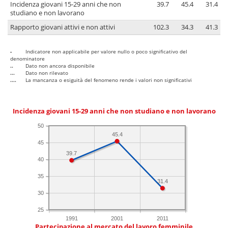
Incidenza giovani 15-29 anni che non
39.7
45.4
31.4
studiano e non lavorano
Rapporto giovani attivi e non attivi
102.3
34.3
41.3
-
Indicatore non applicabile per valore nullo o poco significativo del
denominatore
..
Dato non ancora disponibile
...
Dato non rilevato
....
La mancanza o esiguità del fenomeno rende i valori non significativi
Incidenza giovani 15-29 anni che non studiano e non lavorano
50
45.4
45
39.7
40
35
31.4
30
25
1991
2001
2011
Partecipazione al mercato del lavoro femminile