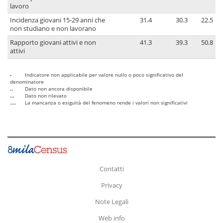
lavoro
Incidenza giovani 15-29 anni che
31.4
30.3
22.5
non studiano e non lavorano
Rapporto giovani attivi e non
41.3
39.3
50.8
attivi
-
Indicatore non applicabile per valore nullo o poco significativo del
denominatore
..
Dato non ancora disponibile
...
Dato non rilevato
....
La mancanza o esiguità del fenomeno rende i valori non significativi
Contatti
Privacy
Note Legali
Web info