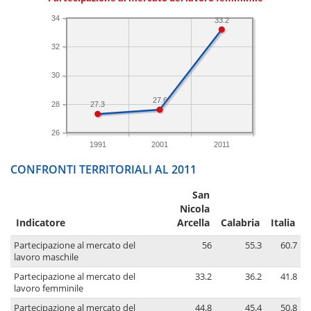
34
33.2
32
30
27.6
28
27.3
26
1991
2001
2011
CONFRONTI TERRITORIALI AL 2011
San
Nicola
Indicatore
Arcella
Calabria
Italia
Partecipazione al mercato del
56
55.3
60.7
lavoro maschile
Partecipazione al mercato del
33.2
36.2
41.8
lavoro femminile
Partecipazione al mercato del
44.8
45.4
50.8