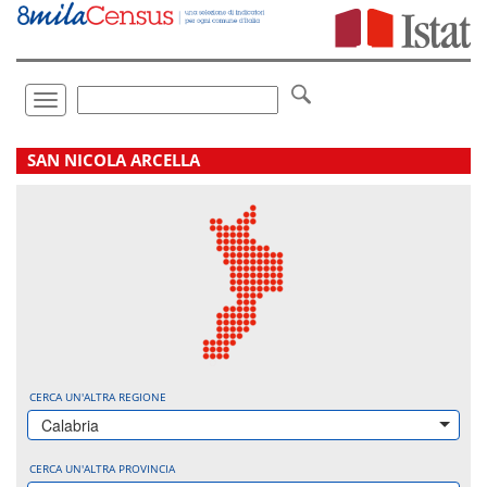
Vai
direttamente
a:
Contenuto
Ricerca
Toggle
navigation
.
SAN NICOLA ARCELLA
CERCA UN'ALTRA REGIONE
Calabria
CERCA UN'ALTRA PROVINCIA