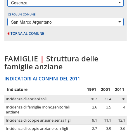
Cosenza
CERCA UN COMUNE
San Marco Argentano
TORNA AL COMUNE
FAMIGLIE
|
Struttura delle
famiglie anziane
INDICATORI AI CONFINI DEL 2011
Indicatore
1991
2001
2011
Incidenza di anziani soli
28.2
22.4
26
Incidenza di famiglie monogenitoriali
2.6
3.5
4
anziane
Incidenza di coppie anziane senza figli
9.1
11.1
13.1
Incidenza di coppie anziane con figli
2.7
3.9
3.6