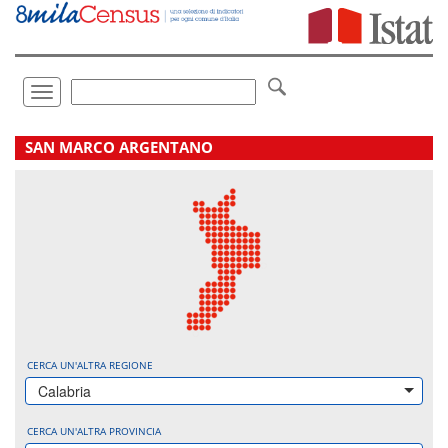
Vai
direttamente
a:
Contenuto
Ricerca
Toggle
navigation
.
SAN MARCO ARGENTANO
CERCA UN'ALTRA REGIONE
Calabria
CERCA UN'ALTRA PROVINCIA