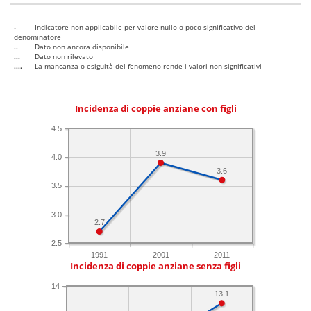
-
Indicatore non applicabile per valore nullo o poco significativo del
denominatore
..
Dato non ancora disponibile
...
Dato non rilevato
....
La mancanza o esiguità del fenomeno rende i valori non significativi
Incidenza di coppie anziane con figli
4.5
3.9
4.0
3.6
3.5
3.0
2.7
2.5
1991
2001
2011
Incidenza di coppie anziane senza figli
14
13.1