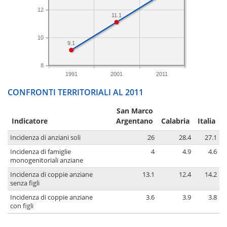
12
11.1
10
9.1
8
1991
2001
2011
CONFRONTI TERRITORIALI AL 2011
San Marco
Indicatore
Argentano
Calabria
Italia
Incidenza di anziani soli
26
28.4
27.1
Incidenza di famiglie
4
4.9
4.6
monogenitoriali anziane
Incidenza di coppie anziane
13.1
12.4
14.2
senza figli
Incidenza di coppie anziane
3.6
3.9
3.8
con figli