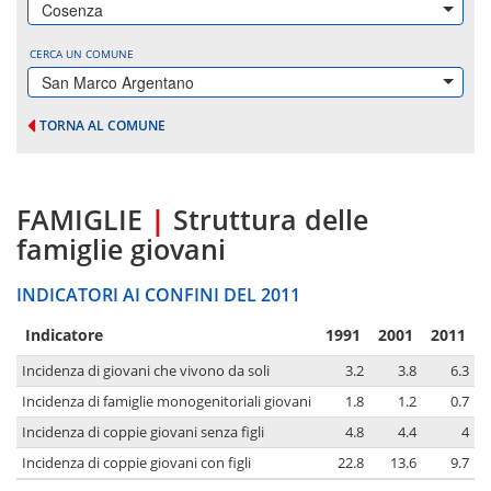
Cosenza
CERCA UN COMUNE
San Marco Argentano
TORNA AL COMUNE
FAMIGLIE
|
Struttura delle
famiglie giovani
INDICATORI AI CONFINI DEL 2011
Indicatore
1991
2001
2011
Incidenza di giovani che vivono da soli
3.2
3.8
6.3
Incidenza di famiglie monogenitoriali giovani
1.8
1.2
0.7
Incidenza di coppie giovani senza figli
4.8
4.4
4
Incidenza di coppie giovani con figli
22.8
13.6
9.7