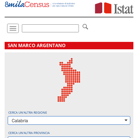
Vai
direttamente
a:
Contenuto
Ricerca
Toggle
navigation
.
SAN MARCO ARGENTANO
CERCA UN'ALTRA REGIONE
Calabria
CERCA UN'ALTRA PROVINCIA