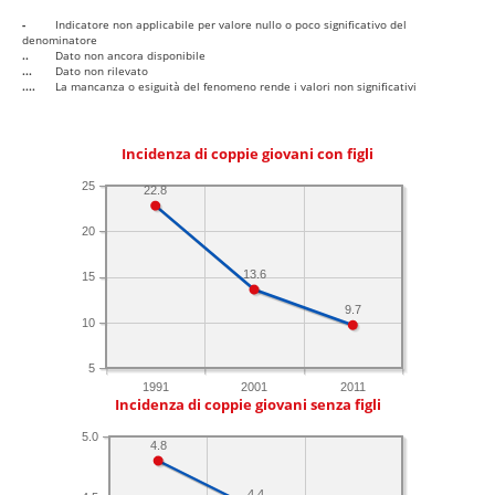
-
Indicatore non applicabile per valore nullo o poco significativo del
denominatore
..
Dato non ancora disponibile
...
Dato non rilevato
....
La mancanza o esiguità del fenomeno rende i valori non significativi
Incidenza di coppie giovani con figli
25
22.8
20
13.6
15
9.7
10
5
1991
2001
2011
Incidenza di coppie giovani senza figli
5.0
4.8
4.4