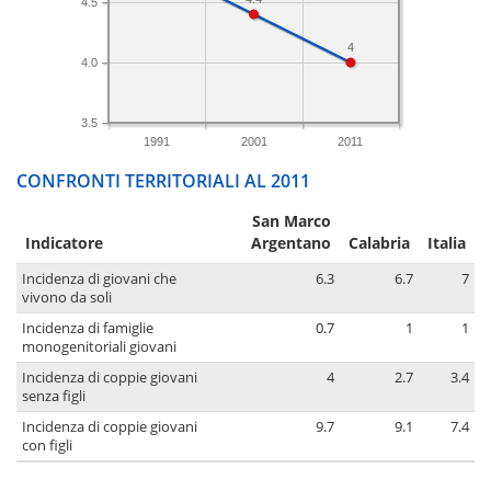
4.5
4
4.0
3.5
1991
2001
2011
CONFRONTI TERRITORIALI AL 2011
San Marco
Indicatore
Argentano
Calabria
Italia
Incidenza di giovani che
6.3
6.7
7
vivono da soli
Incidenza di famiglie
0.7
1
1
monogenitoriali giovani
Incidenza di coppie giovani
4
2.7
3.4
senza figli
Incidenza di coppie giovani
9.7
9.1
7.4
con figli