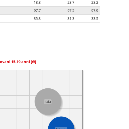
18.8
23.7
23.2
97.7
97.5
97.9
35.3
31.3
33.5
giovani 15-19 anni
[Ø]
Italia