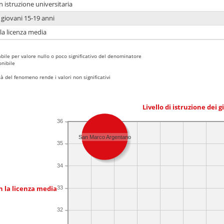
n istruzione universitaria
i giovani 15-19 anni
 la licenza media
bile per valore nullo o poco significativo del denominatore
nibile
 del fenomeno rende i valori non significativi
Livello di istruzione dei 
36
San Marco Argentano
35
34
n la licenza media
33
32