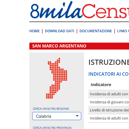
Vai
direttamente
a:
Contenuto
Ricerca
HOME
DOWNLOAD DATI
DOCUMENTAZIONE
LINKS 
.
SAN MARCO ARGENTANO
ISTRUZION
INDICATORI AI CO
Indicatore
Incidenza di adulti con
Incidenza di giovani co
CERCA UN'ALTRA REGIONE
Livello di istruzione de
Calabria
Incidenza di adulti con
CERCA UN'ALTRA PROVINCIA