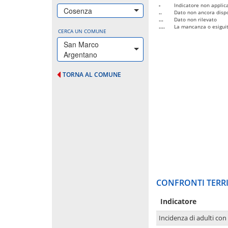
-
Indicatore non applica
Cosenza
..
Dato non ancora dispo
...
Dato non rilevato
....
La mancanza o esiguità
CERCA UN COMUNE
San Marco
Argentano
TORNA AL COMUNE
CONFRONTI TERRI
Indicatore
Incidenza di adulti con