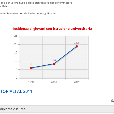
bile per valore nullo o poco significativo del denominatore
nibile
 del fenomeno rende i valori non significativi
Incidenza di giovani con istruzione universitaria
25
18.8
20
15
8.4
10
6
5
0
1991
2001
2011
TORIALI AL 2011
S
 diploma o laurea