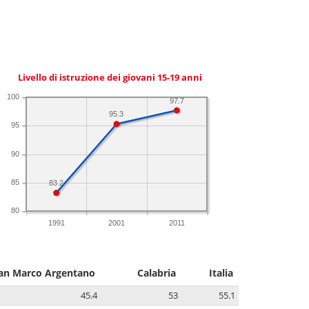
Livello di istruzione dei giovani 15-19 anni
100
97.7
95.3
95
90
85
83.2
80
1991
2001
2011
an Marco Argentano
Calabria
Italia
45.4
53
55.1