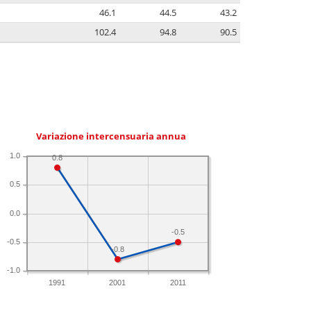
46.1
44.5
43.2
102.4
94.8
90.5
Variazione intercensuaria annua
1.0
0.8
0.5
0.0
-0.5
-0.5
-0.8
-1.0
1991
2001
2011