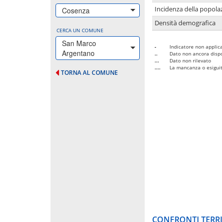
Incidenza della popolaz
Cosenza
Densità demografica
CERCA UN COMUNE
San Marco
-
Indicatore non applica
Argentano
..
Dato non ancora dispo
...
Dato non rilevato
....
La mancanza o esiguità
TORNA AL COMUNE
CONFRONTI TERRI