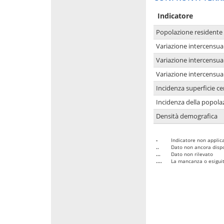
Indicatore
Popolazione residente
Variazione intercensua
Variazione intercensua
Variazione intercensua
Incidenza superficie cen
Incidenza della popolaz
Densità demografica
-
Indicatore non applica
..
Dato non ancora dispo
...
Dato non rilevato
....
La mancanza o esiguità