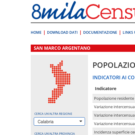
Vai
direttamente
a:
Contenuto
Ricerca
HOME
DOWNLOAD DATI
DOCUMENTAZIONE
LINKS 
.
SAN MARCO ARGENTANO
POPOLAZI
INDICATORI AI CO
Indicatore
Popolazione residente
Variazione intercensua
CERCA UN'ALTRA REGIONE
Variazione intercensua
Calabria
Variazione intercensua
Incidenza superficie cen
CERCA UN'ALTRA PROVINCIA