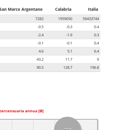
San Marco Argentano
Calabria
Italia
7282
1959050
59433744
-0.5
-0.3
0.4
-2.4
-1.9
0.3
-0.1
-0.1
0.4
4.6
5.1
6.4
43.2
11.7
9
90.5
128.7
196.8
ntercensuaria annua
[Ø]