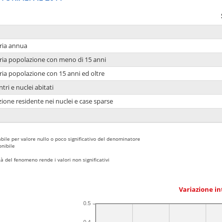
ria annua
ria popolazione con meno di 15 anni
ria popolazione con 15 anni ed oltre
tri e nuclei abitati
ione residente nei nuclei e case sparse
bile per valore nullo o poco significativo del denominatore
nibile
 del fenomeno rende i valori non significativi
Variazione i
0.5