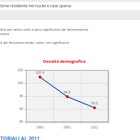
ione residente nei nuclei e case sparse
bile per valore nullo o poco significativo del denominatore
nibile
 del fenomeno rende i valori non significativi
Densità demografica
105
102.4
100
94.8
95
90.5
90
85
1991
2001
2011
TORIALI AL 2011