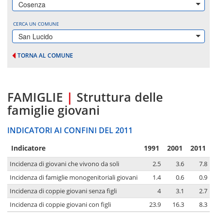
Cosenza
CERCA UN COMUNE
San Lucido
TORNA AL COMUNE
FAMIGLIE
|
Struttura delle
famiglie giovani
INDICATORI AI CONFINI DEL 2011
Indicatore
1991
2001
2011
Incidenza di giovani che vivono da soli
2.5
3.6
7.8
Incidenza di famiglie monogenitoriali giovani
1.4
0.6
0.9
Incidenza di coppie giovani senza figli
4
3.1
2.7
Incidenza di coppie giovani con figli
23.9
16.3
8.3