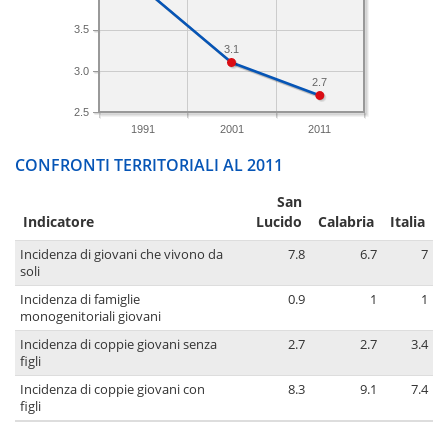
3.5
3.1
3.0
2.7
2.5
1991
2001
2011
CONFRONTI TERRITORIALI AL 2011
San
Indicatore
Lucido
Calabria
Italia
Incidenza di giovani che vivono da
7.8
6.7
7
soli
Incidenza di famiglie
0.9
1
1
monogenitoriali giovani
Incidenza di coppie giovani senza
2.7
2.7
3.4
figli
Incidenza di coppie giovani con
8.3
9.1
7.4
figli