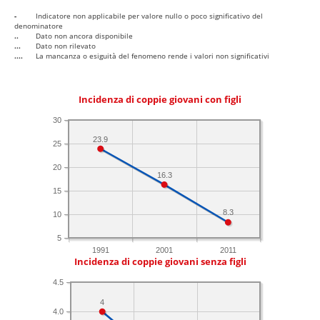
-
Indicatore non applicabile per valore nullo o poco significativo del
denominatore
..
Dato non ancora disponibile
...
Dato non rilevato
....
La mancanza o esiguità del fenomeno rende i valori non significativi
Incidenza di coppie giovani con figli
30
23.9
25
20
16.3
15
8.3
10
5
1991
2001
2011
Incidenza di coppie giovani senza figli
4.5
4
4.0