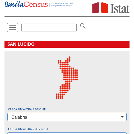
Vai
direttamente
a:
Contenuto
Ricerca
Toggle
navigation
.
SAN LUCIDO
CERCA UN'ALTRA REGIONE
Calabria
CERCA UN'ALTRA PROVINCIA