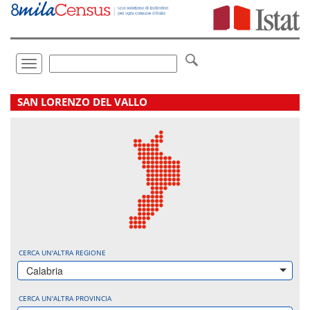
Vai
direttamente
a:
Contenuto
Ricerca
Toggle
navigation
.
SAN LORENZO DEL VALLO
CERCA UN'ALTRA REGIONE
Calabria
CERCA UN'ALTRA PROVINCIA