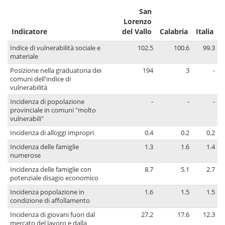
San
Lorenzo
Indicatore
del Vallo
Calabria
Italia
Indice di vulnerabilità sociale e
102.5
100.6
99.3
materiale
Posizione nella graduatoria dei
194
3
-
comuni dell'indice di
vulnerabilità
Incidenza di popolazione
-
-
-
provinciale in comuni "molto
vulnerabili"
Incidenza di alloggi impropri
0.4
0.2
0.2
Incidenza delle famiglie
1.3
1.6
1.4
numerose
Incidenza delle famiglie con
8.7
5.1
2.7
potenziale disagio economico
Incidenza popolazione in
1.6
1.5
1.5
condizione di affollamento
Incidenza di giovani fuori dal
27.2
17.6
12.3
mercato del lavoro e dalla