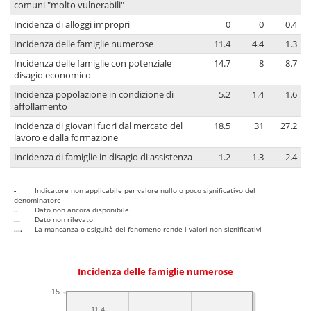
comuni "molto vulnerabili"
Incidenza di alloggi impropri
0
0
0.4
Incidenza delle famiglie numerose
11.4
4.4
1.3
Incidenza delle famiglie con potenziale
14.7
8
8.7
disagio economico
Incidenza popolazione in condizione di
5.2
1.4
1.6
affollamento
Incidenza di giovani fuori dal mercato del
18.5
31
27.2
lavoro e dalla formazione
Incidenza di famiglie in disagio di assistenza
1.2
1.3
2.4
-
Indicatore non applicabile per valore nullo o poco significativo del
denominatore
..
Dato non ancora disponibile
...
Dato non rilevato
....
La mancanza o esiguità del fenomeno rende i valori non significativi
Incidenza delle famiglie numerose
15
11.4