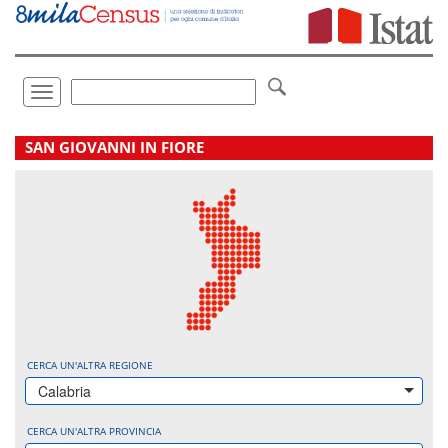
Vai
direttamente
a:
Contenuto
Ricerca
Toggle
navigation
.
SAN GIOVANNI IN FIORE
CERCA UN'ALTRA REGIONE
Calabria
CERCA UN'ALTRA PROVINCIA