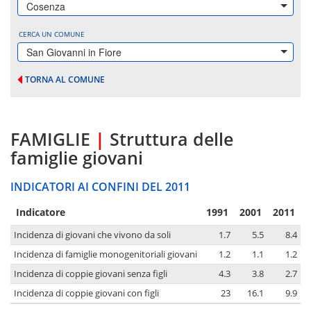
Cosenza
CERCA UN COMUNE
San Giovanni in Fiore
TORNA AL COMUNE
FAMIGLIE
|
Struttura delle
famiglie giovani
INDICATORI AI CONFINI DEL 2011
Indicatore
1991
2001
2011
Incidenza di giovani che vivono da soli
1.7
5.5
8.4
Incidenza di famiglie monogenitoriali giovani
1.2
1.1
1.2
Incidenza di coppie giovani senza figli
4.3
3.8
2.7
Incidenza di coppie giovani con figli
23
16.1
9.9