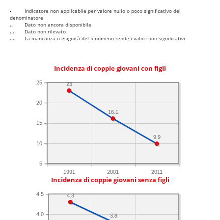
-
Indicatore non applicabile per valore nullo o poco significativo del
denominatore
..
Dato non ancora disponibile
...
Dato non rilevato
....
La mancanza o esiguità del fenomeno rende i valori non significativi
Incidenza di coppie giovani con figli
25
23
20
16.1
15
9.9
10
5
1991
2001
2011
Incidenza di coppie giovani senza figli
4.5
4.3
4.0
3.8