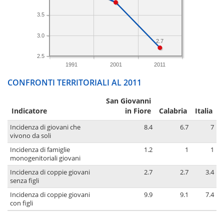
3.5
3.0
2.7
2.5
1991
2001
2011
CONFRONTI TERRITORIALI AL 2011
San Giovanni
Indicatore
in Fiore
Calabria
Italia
Incidenza di giovani che
8.4
6.7
7
vivono da soli
Incidenza di famiglie
1.2
1
1
monogenitoriali giovani
Incidenza di coppie giovani
2.7
2.7
3.4
senza figli
Incidenza di coppie giovani
9.9
9.1
7.4
con figli