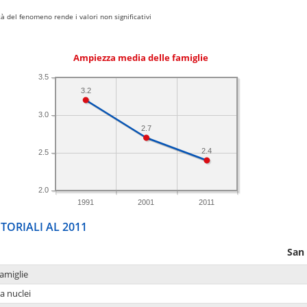
 del fenomeno rende i valori non significativi
Ampiezza media delle famiglie
3.5
3.2
3.0
2.7
2.4
2.5
2.0
1991
2001
2011
TORIALI AL 2011
San 
amiglie
a nuclei