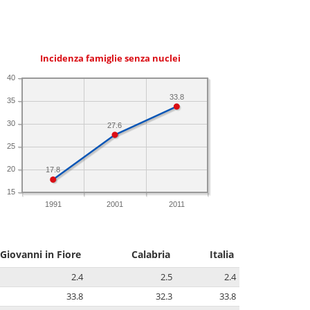
Incidenza famiglie senza nuclei
40
33.8
35
30
27.6
25
20
17.8
15
1991
2001
2011
Giovanni in Fiore
Calabria
Italia
2.4
2.5
2.4
33.8
32.3
33.8