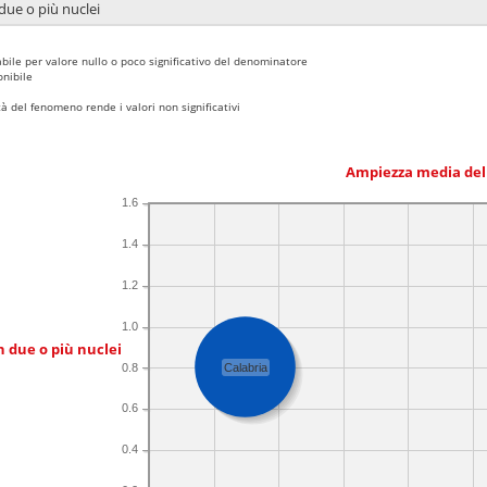
due o più nuclei
bile per valore nullo o poco significativo del denominatore
nibile
 del fenomeno rende i valori non significativi
Ampiezza media del
1.6
1.4
1.2
1.0
n due o più nuclei
0.8
Calabria
0.6
0.4