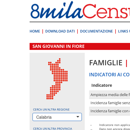
Vai
direttamente
a:
Contenuto
Ricerca
HOME
DOWNLOAD DATI
DOCUMENTAZIONE
LINKS 
.
SAN GIOVANNI IN FIORE
FAMIGLIE
|
INDICATORI AI CO
Indicatore
Ampiezza media delle f
Incidenza famiglie senz
CERCA UN'ALTRA REGIONE
Incidenza famiglie con 
Calabria
-
Indicatore non applica
CERCA UN'ALTRA PROVINCIA
..
Dato non ancora dispo