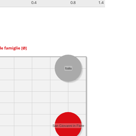
0.4
0.8
1.4
le famiglie
[Ø]
Italia
San Giovanni in Fiore