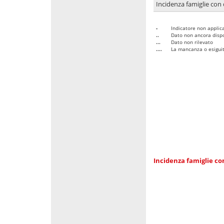
Incidenza famiglie con 
-
Indicatore non applica
..
Dato non ancora dispo
...
Dato non rilevato
....
La mancanza o esiguità
Incidenza famiglie co