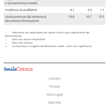
o laurea/licenza media
Incidenza di analfabeti
4.1
3.3
1.1
Uscita precoce dal sistema di
19.8
16.7
15.5
istruzione e formazione
-
Indicatore non applicabile per valore nullo o poco significativo del
denominatore
..
Dato non ancora disponibile
...
Dato non rilevato
....
La mancanza o esiguità del fenomeno rende i valori non significativi
Contatti
Privacy
Note Legali
Web info