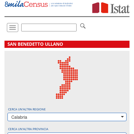
Vai
direttamente
a:
Contenuto
Ricerca
Toggle
navigation
.
SAN BENEDETTO ULLANO
CERCA UN'ALTRA REGIONE
Calabria
CERCA UN'ALTRA PROVINCIA