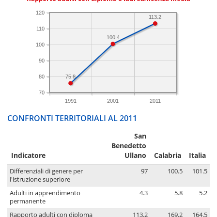
120
113.2
110
100.4
100
90
80
75.8
70
1991
2001
2011
CONFRONTI TERRITORIALI AL 2011
San
Benedetto
Indicatore
Ullano
Calabria
Italia
Differenziali di genere per
97
100.5
101.5
l'istruzione superiore
Adulti in apprendimento
4.3
5.8
5.2
permanente
Rapporto adulti con diploma
113.2
169.2
164.5