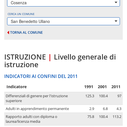
Cosenza
CERCA UN COMUNE
San Benedetto Ullano
TORNA AL COMUNE
ISTRUZIONE
|
Livello generale di
istruzione
INDICATORI AI CONFINI DEL 2011
Indicatore
1991
2001
2011
Differenziali di genere per l'istruzione
125.3
100.4
97
superiore
Adulti in apprendimento permanente
2.9
6.8
4.3
Rapporto adulti con diploma o
75.8
100.4
113.2
laurea/licenza media