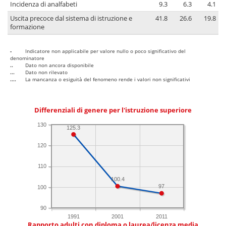
Incidenza di analfabeti
9.3
6.3
4.1
Uscita precoce dal sistema di istruzione e
41.8
26.6
19.8
formazione
-
Indicatore non applicabile per valore nullo o poco significativo del
denominatore
..
Dato non ancora disponibile
...
Dato non rilevato
....
La mancanza o esiguità del fenomeno rende i valori non significativi
Differenziali di genere per l'istruzione superiore
130
125.3
120
110
100.4
97
100
90
1991
2001
2011
Rapporto adulti con diploma o laurea/licenza media