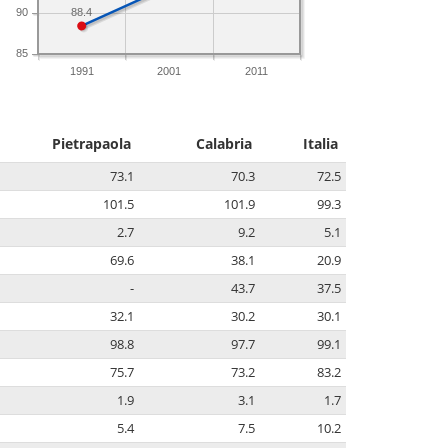
88.4
90
85
1991
2001
2011
Pietrapaola
Calabria
Italia
73.1
70.3
72.5
101.5
101.9
99.3
2.7
9.2
5.1
69.6
38.1
20.9
-
43.7
37.5
32.1
30.2
30.1
98.8
97.7
99.1
75.7
73.2
83.2
1.9
3.1
1.7
5.4
7.5
10.2