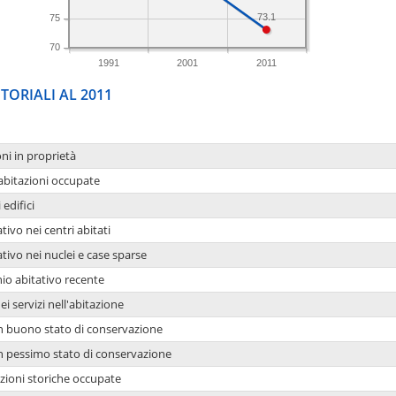
73.1
75
70
1991
2001
2011
TORIALI AL 2011
oni in proprietà
 abitazioni occupate
 edifici
tivo nei centri abitati
ativo nei nuclei e case sparse
io abitativo recente
ei servizi nell'abitazione
 in buono stato di conservazione
 in pessimo stato di conservazione
azioni storiche occupate