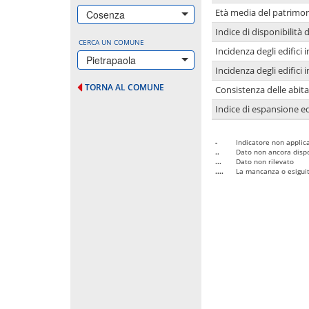
Età media del patrimon
Cosenza
Indice di disponibilità d
CERCA UN COMUNE
Incidenza degli edifici
Pietrapaola
Incidenza degli edifici
TORNA AL COMUNE
Consistenza delle abit
Indice di espansione edi
-
Indicatore non applica
..
Dato non ancora dispo
...
Dato non rilevato
....
La mancanza o esiguità