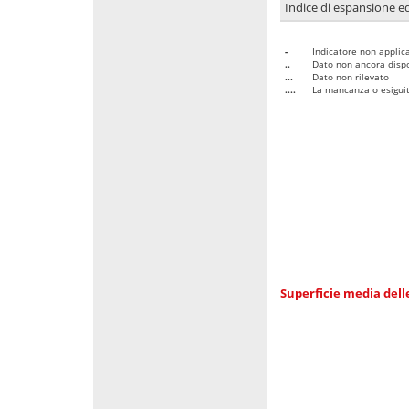
Indice di espansione edi
-
Indicatore non applica
..
Dato non ancora dispo
...
Dato non rilevato
....
La mancanza o esiguità
Superficie media dell