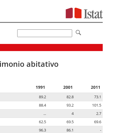
imonio abitativo
1991
2001
2011
89.2
82.8
73.1
88.4
93.2
101.5
...
4
2.7
62.5
69.5
69.6
96.3
86.1
-