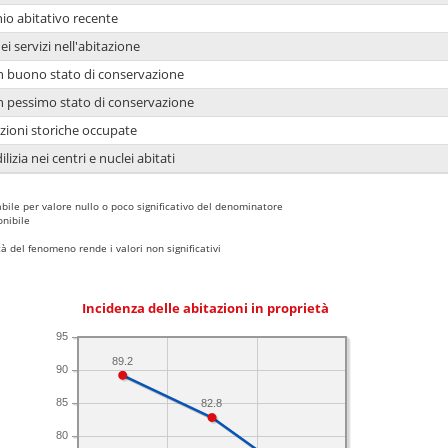
io abitativo recente
ei servizi nell'abitazione
 in buono stato di conservazione
 in pessimo stato di conservazione
azioni storiche occupate
lizia nei centri e nuclei abitati
bile per valore nullo o poco significativo del denominatore
nibile
 del fenomeno rende i valori non significativi
Incidenza delle abitazioni in proprietà
95
89.2
90
85
82.8
80