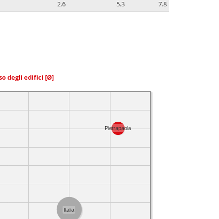
2.6
5.3
7.8
so degli edifici
[Ø]
Pietrapaola
Italia