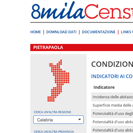
Vai
direttamente
a:
Contenuto
Ricerca
HOME
DOWNLOAD DATI
DOCUMENTAZIONE
LINKS 
.
PIETRAPAOLA
CONDIZION
INDICATORI AI CO
Indicatore
Incidenza delle abitazi
Superficie media delle
CERCA UN'ALTRA REGIONE
Potenzialità d'uso degli
Calabria
Potenzialità d'uso abita
Potenzialità d'uso abit
CERCA UN'ALTRA PROVINCIA