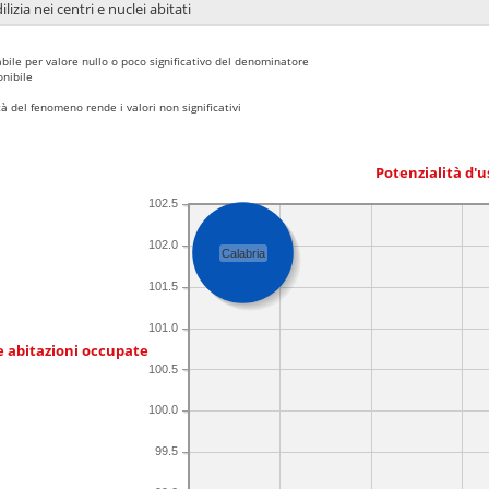
lizia nei centri e nuclei abitati
bile per valore nullo o poco significativo del denominatore
nibile
 del fenomeno rende i valori non significativi
Potenzialità d'u
102.5
102.0
Calabria
101.5
101.0
e abitazioni occupate
100.5
100.0
99.5