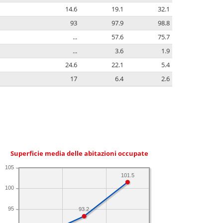
14.6
19.1
32.1
93
97.9
98.8
...
57.6
75.7
...
3.6
1.9
24.6
22.1
5.4
17
6.4
2.6
Superficie media delle abitazioni occupate
105
101.5
100
95
93.2