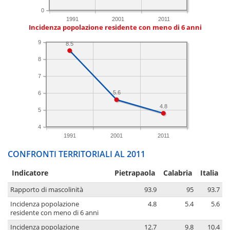
0
1991
2001
2011
Incidenza popolazione residente con meno di 6 anni
9
8.5
8
7
5.6
6
4.8
5
4
1991
2001
2011
CONFRONTI TERRITORIALI AL 2011
Indicatore
Pietrapaola
Calabria
Italia
Rapporto di mascolinità
93.9
95
93.7
Incidenza popolazione
4.8
5.4
5.6
residente con meno di 6 anni
Incidenza popolazione
12.7
9.8
10.4