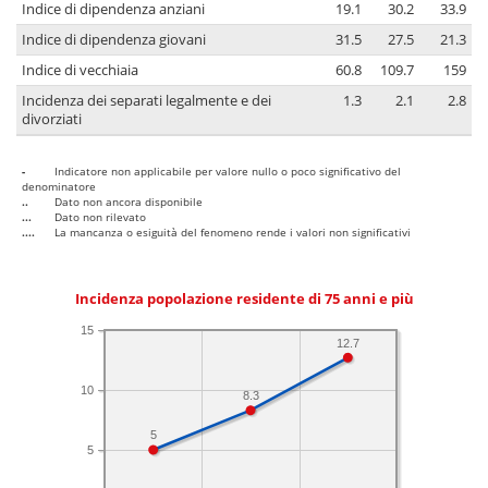
Indice di dipendenza anziani
19.1
30.2
33.9
Indice di dipendenza giovani
31.5
27.5
21.3
Indice di vecchiaia
60.8
109.7
159
Incidenza dei separati legalmente e dei
1.3
2.1
2.8
divorziati
-
Indicatore non applicabile per valore nullo o poco significativo del
denominatore
..
Dato non ancora disponibile
...
Dato non rilevato
....
La mancanza o esiguità del fenomeno rende i valori non significativi
Incidenza popolazione residente di 75 anni e più
15
12.7
10
8.3
5
5