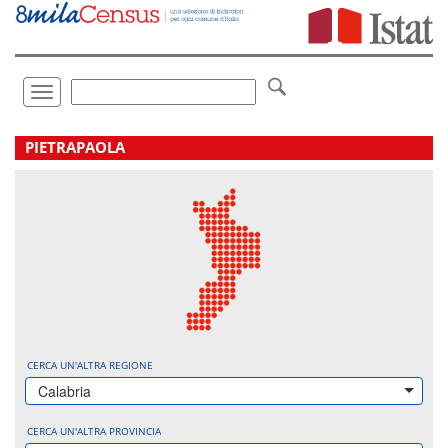
Vai
direttamente
a:
Contenuto
Ricerca
Toggle
navigation
.
PIETRAPAOLA
CERCA UN'ALTRA REGIONE
Calabria
CERCA UN'ALTRA PROVINCIA