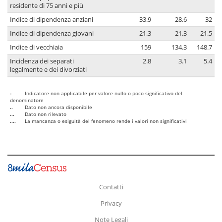
residente di 75 anni e più
Indice di dipendenza anziani
33.9
28.6
32
Indice di dipendenza giovani
21.3
21.3
21.5
Indice di vecchiaia
159
134.3
148.7
Incidenza dei separati
2.8
3.1
5.4
legalmente e dei divorziati
-
Indicatore non applicabile per valore nullo o poco significativo del
denominatore
..
Dato non ancora disponibile
...
Dato non rilevato
....
La mancanza o esiguità del fenomeno rende i valori non significativi
Contatti
Privacy
Note Legali