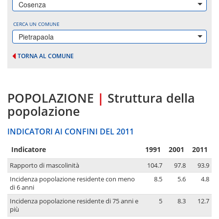
Cosenza
CERCA UN COMUNE
Pietrapaola
TORNA AL COMUNE
POPOLAZIONE
|
Struttura della
popolazione
INDICATORI AI CONFINI DEL 2011
Indicatore
1991
2001
2011
Rapporto di mascolinità
104.7
97.8
93.9
Incidenza popolazione residente con meno
8.5
5.6
4.8
di 6 anni
Incidenza popolazione residente di 75 anni e
5
8.3
12.7
più