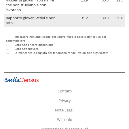
Incidenza giovani 15-29 anni
25.9
30.3
22.5
che non studiano e non
lavorano
Rapporto giovani attivi e non
31.2
39.3
50.8
attivi
-
Indicatore non applicabile per valore nullo o poco significativo del
denominatore
..
Dato non ancora disponibile
...
Dato non rilevato
....
La mancanza o esiguità del fenomeno rende i valori non significativi
Contatti
Privacy
Note Legali
Web info
Dichiarazione di accessibilità