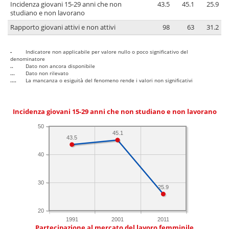
Incidenza giovani 15-29 anni che non
43.5
45.1
25.9
studiano e non lavorano
Rapporto giovani attivi e non attivi
98
63
31.2
-
Indicatore non applicabile per valore nullo o poco significativo del
denominatore
..
Dato non ancora disponibile
...
Dato non rilevato
....
La mancanza o esiguità del fenomeno rende i valori non significativi
Incidenza giovani 15-29 anni che non studiano e non lavorano
50
45.1
43.5
40
30
25.9
20
1991
2001
2011
Partecipazione al mercato del lavoro femminile