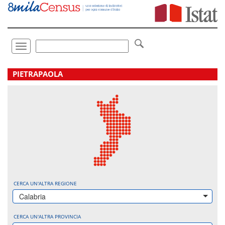
Vai
direttamente
a:
Contenuto
Ricerca
Toggle
navigation
.
PIETRAPAOLA
CERCA UN'ALTRA REGIONE
Calabria
CERCA UN'ALTRA PROVINCIA