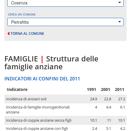
Cosenza
CERCA UN COMUNE
Pietrafitta
TORNA AL COMUNE
FAMIGLIE
|
Struttura delle
famiglie anziane
INDICATORI AI CONFINI DEL 2011
Indicatore
1991
2001
2011
Incidenza di anziani soli
24.9
22.8
27.2
Incidenza di famiglie monogenitoriali
4
4.4
6.1
anziane
Incidenza di coppie anziane senza figli
10.1
11
10.1
Incidenza di coppie anziane con figli
2.4
5.1
4.2