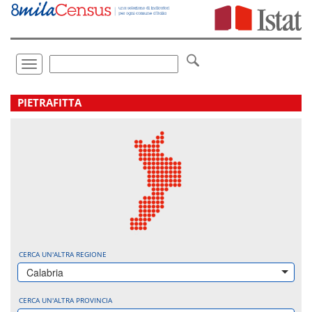
Vai
direttamente
a:
Contenuto
Ricerca
Toggle
navigation
.
PIETRAFITTA
CERCA UN'ALTRA REGIONE
Calabria
CERCA UN'ALTRA PROVINCIA