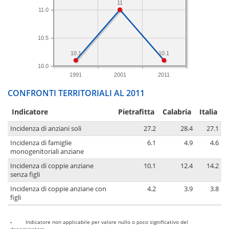
11
11.0
10.5
10.1
10.1
10.0
1991
2001
2011
CONFRONTI TERRITORIALI AL 2011
Indicatore
Pietrafitta
Calabria
Italia
Incidenza di anziani soli
27.2
28.4
27.1
Incidenza di famiglie
6.1
4.9
4.6
monogenitoriali anziane
Incidenza di coppie anziane
10.1
12.4
14.2
senza figli
Incidenza di coppie anziane con
4.2
3.9
3.8
figli
-
Indicatore non applicabile per valore nullo o poco significativo del