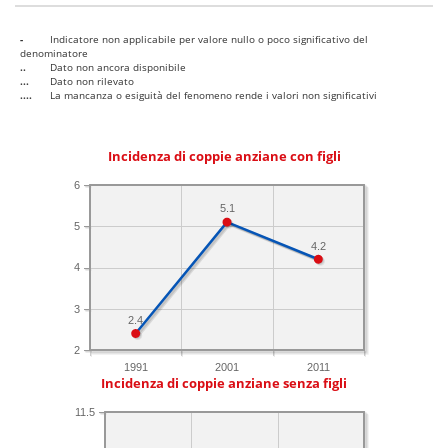
-
Indicatore non applicabile per valore nullo o poco significativo del
denominatore
..
Dato non ancora disponibile
...
Dato non rilevato
....
La mancanza o esiguità del fenomeno rende i valori non significativi
Incidenza di coppie anziane con figli
6
5.1
5
4.2
4
3
2.4
2
1991
2001
2011
Incidenza di coppie anziane senza figli
11.5