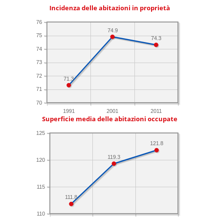
Incidenza delle abitazioni in proprietà
76
74.9
75
74.3
74
73
72
71.3
71
70
1991
2001
2011
Superficie media delle abitazioni occupate
125
121.8
119.3
120
115
111.8
110