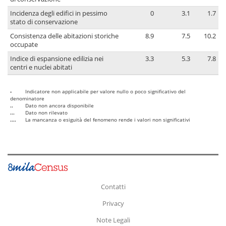
Incidenza degli edifici in pessimo
0
3.1
1.7
stato di conservazione
Consistenza delle abitazioni storiche
8.9
7.5
10.2
occupate
Indice di espansione edilizia nei
3.3
5.3
7.8
centri e nuclei abitati
-
Indicatore non applicabile per valore nullo o poco significativo del
denominatore
..
Dato non ancora disponibile
...
Dato non rilevato
....
La mancanza o esiguità del fenomeno rende i valori non significativi
Contatti
Privacy
Note Legali