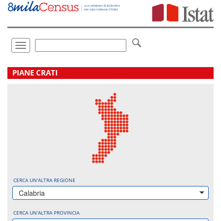
Vai
direttamente
a:
Contenuto
Ricerca
Toggle
navigation
.
PIANE CRATI
CERCA UN'ALTRA REGIONE
Calabria
CERCA UN'ALTRA PROVINCIA