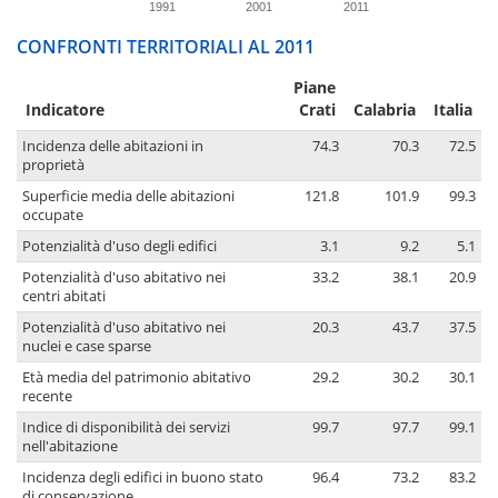
1991
2001
2011
CONFRONTI TERRITORIALI AL 2011
Piane
Indicatore
Crati
Calabria
Italia
Incidenza delle abitazioni in
74.3
70.3
72.5
proprietà
Superficie media delle abitazioni
121.8
101.9
99.3
occupate
Potenzialità d'uso degli edifici
3.1
9.2
5.1
Potenzialità d'uso abitativo nei
33.2
38.1
20.9
centri abitati
Potenzialità d'uso abitativo nei
20.3
43.7
37.5
nuclei e case sparse
Età media del patrimonio abitativo
29.2
30.2
30.1
recente
Indice di disponibilità dei servizi
99.7
97.7
99.1
nell'abitazione
Incidenza degli edifici in buono stato
96.4
73.2
83.2
di conservazione