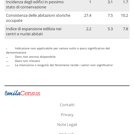
Incidenza degli edifici in pessimo
1
3.1
1.7
stato di conservazione
Consistenza delle abitazioni storiche
27.4
7.5
10.2
occupate
Indice di espansione edilizia nei
2.2
5.3
7.8
centri e nuclei abitati
-
Indicatore non applicabile per valore nullo o poco significativo del
denominatore
..
Dato non ancora disponibile
...
Dato non rilevato
....
La mancanza o esiguità del fenomeno rende i valori non significativi
Contatti
Privacy
Note Legali