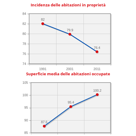
Incidenza delle abitazioni in proprietà
84
82
82
79.9
80
78
76.4
76
74
1991
2001
2011
Superficie media delle abitazioni occupate
105
100.2
100
95.4
95
90
87.6
85