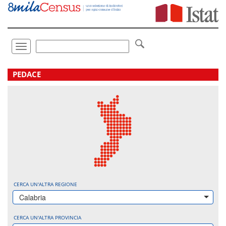
Vai
direttamente
a:
Contenuto
Ricerca
Toggle
navigation
.
PEDACE
CERCA UN'ALTRA REGIONE
Calabria
CERCA UN'ALTRA PROVINCIA