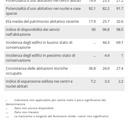
Potenzialità d'uso abitativo nei centri abitati
19.9
23.3
21.2
Potenzialità d'uso abitativo nei nuclei e case
92.1
82.2
91.7
sparse
Età media del patrimonio abitativo recente
17.9
25.7
32.6
Indice di disponibilità dei servizi
90
96.8
98.5
nell'abitazione
Incidenza degli edifici in buono stato di
...
44.3
69.7
conservazione
Incidenza degli edifici in pessimo stato di
...
4.4
1
conservazione
Consistenza delle abitazioni storiche
36.8
24.9
27.4
occupate
Indice di espansione edilizia nei centri e
7.2
3.3
2.2
nuclei abitati
-
Indicatore non applicabile per valore nullo o poco significativo del
denominatore
..
Dato non ancora disponibile
...
Dato non rilevato
....
La mancanza o esiguità del fenomeno rende i valori non significativi