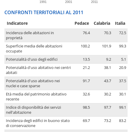
1991
2001
2011
CONFRONTI TERRITORIALI AL 2011
Indicatore
Pedace
Calabria
Italia
Incidenza delle abitazioni in
76.4
70.3
72.5
proprietà
Superficie media delle abitazioni
100.2
101.9
99.3
occupate
Potenzialità d'uso degli edifici
13.5
9.2
5.1
Potenzialità d'uso abitativo nei centri
21.2
38.1
20.9
abitati
Potenzialità d'uso abitativo nei
91.7
43.7
37.5
nuclei e case sparse
Età media del patrimonio abitativo
32.6
30.2
30.1
recente
Indice di disponibilità dei servizi
98.5
97.7
99.1
nell'abitazione
Incidenza degli edifici in buono stato
69.7
73.2
83.2
di conservazione