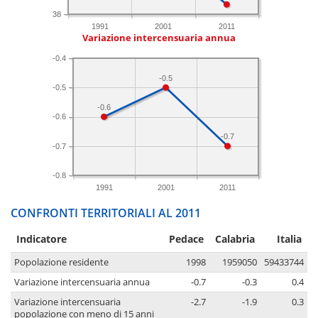
38
1991
2001
2011
Variazione intercensuaria annua
-0.4
-0.5
-0.5
-0.6
-0.6
-0.7
-0.7
-0.8
1991
2001
2011
CONFRONTI TERRITORIALI AL 2011
Indicatore
Pedace
Calabria
Italia
Popolazione residente
1998
1959050
59433744
Variazione intercensuaria annua
-0.7
-0.3
0.4
Variazione intercensuaria
-2.7
-1.9
0.3
popolazione con meno di 15 anni