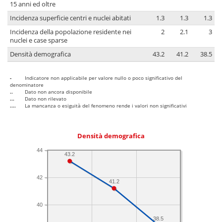
15 anni ed oltre
Incidenza superficie centri e nuclei abitati
1.3
1.3
1.3
Incidenza della popolazione residente nei
2
2.1
3
nuclei e case sparse
Densità demografica
43.2
41.2
38.5
-
Indicatore non applicabile per valore nullo o poco significativo del
denominatore
..
Dato non ancora disponibile
...
Dato non rilevato
....
La mancanza o esiguità del fenomeno rende i valori non significativi
Densità demografica
44
43.2
42
41.2
40
38.5