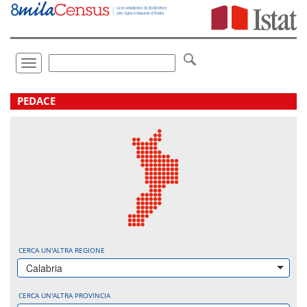
Vai
direttamente
a:
Contenuto
Ricerca
Toggle
navigation
.
PEDACE
CERCA UN'ALTRA REGIONE
Calabria
CERCA UN'ALTRA PROVINCIA