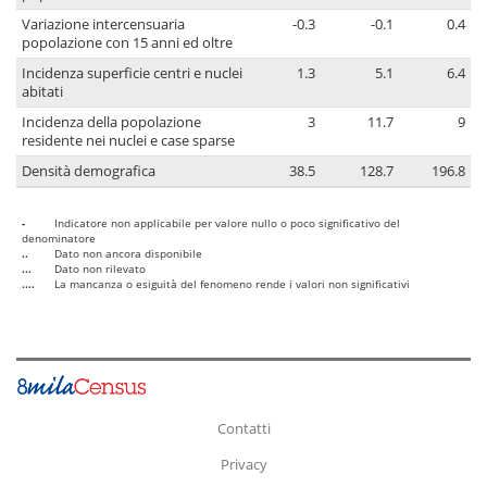
Variazione intercensuaria
-0.3
-0.1
0.4
popolazione con 15 anni ed oltre
Incidenza superficie centri e nuclei
1.3
5.1
6.4
abitati
Incidenza della popolazione
3
11.7
9
residente nei nuclei e case sparse
Densità demografica
38.5
128.7
196.8
-
Indicatore non applicabile per valore nullo o poco significativo del
denominatore
..
Dato non ancora disponibile
...
Dato non rilevato
....
La mancanza o esiguità del fenomeno rende i valori non significativi
Contatti
Privacy