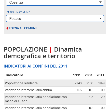
Cosenza
CERCA UN COMUNE
Pedace
TORNA AL COMUNE
POPOLAZIONE
|
Dinamica
demografica e territorio
INDICATORI AI CONFINI DEL 2011
Indicatore
1991
2001
2011
Popolazione residente
2240
2136
1998
Variazione intercensuaria annua
-0.6
-0.5
-0.7
Variazione intercensuaria popolazione con
-
-1.6
-2.7
meno di 15 anni
Variazione intercensuaria popolazione con
-
-0.3
-0.3