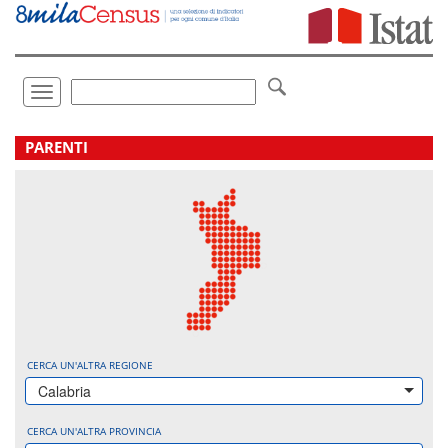
Vai
direttamente
a:
Contenuto
Ricerca
Toggle
navigation
.
PARENTI
CERCA UN'ALTRA REGIONE
Calabria
CERCA UN'ALTRA PROVINCIA