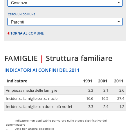
Cosenza
CERCA UN COMUNE
Parenti
TORNA AL COMUNE
FAMIGLIE
|
Struttura familiare
INDICATORI AI CONFINI DEL 2011
Indicatore
1991
2001
2011
Ampiezza media delle famiglie
3.3
3.1
2.6
Incidenza famiglie senza nuclei
16.6
16.5
27.4
Incidenza famiglie con due o più nuclei
3.3
2.4
1.2
-
Indicatore non applicabile per valore nullo o poco significativo del
denominatore
..
Dato non ancora disponibile