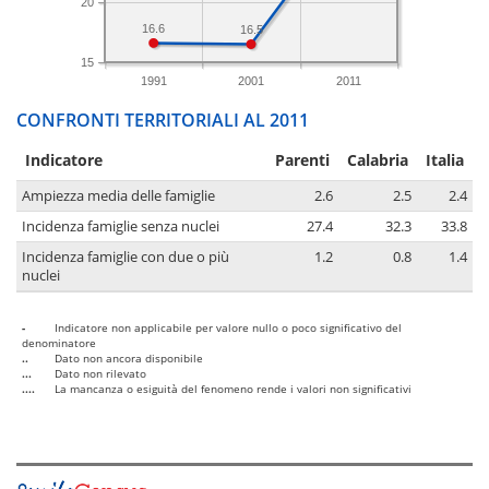
20
16.6
16.5
15
1991
2001
2011
CONFRONTI TERRITORIALI AL 2011
Indicatore
Parenti
Calabria
Italia
Ampiezza media delle famiglie
2.6
2.5
2.4
Incidenza famiglie senza nuclei
27.4
32.3
33.8
Incidenza famiglie con due o più
1.2
0.8
1.4
nuclei
-
Indicatore non applicabile per valore nullo o poco significativo del
denominatore
..
Dato non ancora disponibile
...
Dato non rilevato
....
La mancanza o esiguità del fenomeno rende i valori non significativi