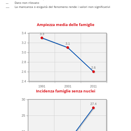
...
Dato non rilevato
....
La mancanza o esiguità del fenomeno rende i valori non significativi
Ampiezza media delle famiglie
3.4
3.3
3.2
3.1
3.0
2.8
2.6
2.6
2.4
1991
2001
2011
Incidenza famiglie senza nuclei
30
27.4
25