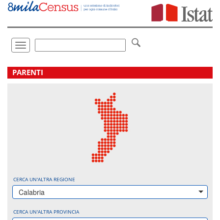
Vai
direttamente
a:
Contenuto
Ricerca
Toggle
navigation
.
PARENTI
CERCA UN'ALTRA REGIONE
Calabria
CERCA UN'ALTRA PROVINCIA