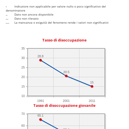
-
Indicatore non applicabile per valore nullo o poco significativo del
denominatore
..
Dato non ancora disponibile
...
Dato non rilevato
....
La mancanza o esiguità del fenomeno rende i valori non significativi
Tasso di disoccupazione
35
28.8
30
25
20.5
20
15
15
10
1991
2001
2011
Tasso di disoccupazione giovanile
70
65.1
60