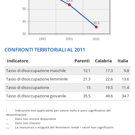
53.4
50
40
35.5
30
1991
2001
2011
CONFRONTI TERRITORIALI AL 2011
Indicatore
Parenti
Calabria
Italia
Tasso di disoccupazione maschile
12.1
17.3
9.8
Tasso di disoccupazione femminile
21.3
22.6
13.6
Tasso di disoccupazione
15
19.5
11.4
Tasso di disoccupazione giovanile
35.5
49.6
34.7
-
Indicatore non applicabile per valore nullo o poco significativo del
denominatore
..
Dato non ancora disponibile
...
Dato non rilevato
....
La mancanza o esiguità del fenomeno rende i valori non significativi