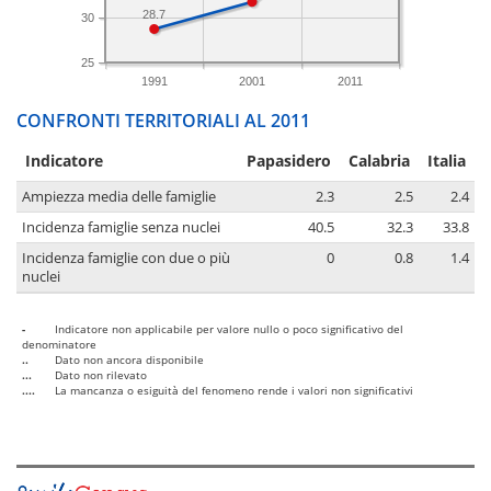
28.7
30
25
1991
2001
2011
CONFRONTI TERRITORIALI AL 2011
Indicatore
Papasidero
Calabria
Italia
Ampiezza media delle famiglie
2.3
2.5
2.4
Incidenza famiglie senza nuclei
40.5
32.3
33.8
Incidenza famiglie con due o più
0
0.8
1.4
nuclei
-
Indicatore non applicabile per valore nullo o poco significativo del
denominatore
..
Dato non ancora disponibile
...
Dato non rilevato
....
La mancanza o esiguità del fenomeno rende i valori non significativi