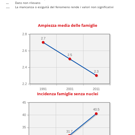
...
Dato non rilevato
....
La mancanza o esiguità del fenomeno rende i valori non significativi
Ampiezza media delle famiglie
2.8
2.7
2.6
2.5
2.4
2.3
2.2
1991
2001
2011
Incidenza famiglie senza nuclei
45
40.5
40
35
31.7