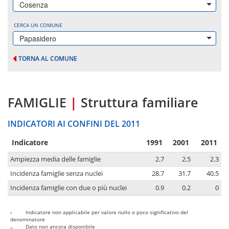
Cosenza
CERCA UN COMUNE
Papasidero
TORNA AL COMUNE
FAMIGLIE
|
Struttura familiare
INDICATORI AI CONFINI DEL 2011
Indicatore
1991
2001
2011
Ampiezza media delle famiglie
2.7
2.5
2.3
Incidenza famiglie senza nuclei
28.7
31.7
40.5
Incidenza famiglie con due o più nuclei
0.9
0.2
0
-
Indicatore non applicabile per valore nullo o poco significativo del
denominatore
..
Dato non ancora disponibile