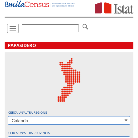
Vai
direttamente
a:
Contenuto
Ricerca
Toggle
navigation
.
PAPASIDERO
CERCA UN'ALTRA REGIONE
Calabria
CERCA UN'ALTRA PROVINCIA