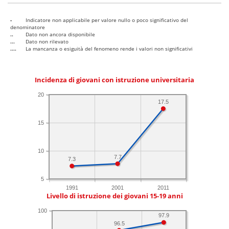
-
Indicatore non applicabile per valore nullo o poco significativo del
denominatore
..
Dato non ancora disponibile
...
Dato non rilevato
....
La mancanza o esiguità del fenomeno rende i valori non significativi
Incidenza di giovani con istruzione universitaria
20
17.5
15
10
7.7
7.3
5
1991
2001
2011
Livello di istruzione dei giovani 15-19 anni
100
97.9
96.5