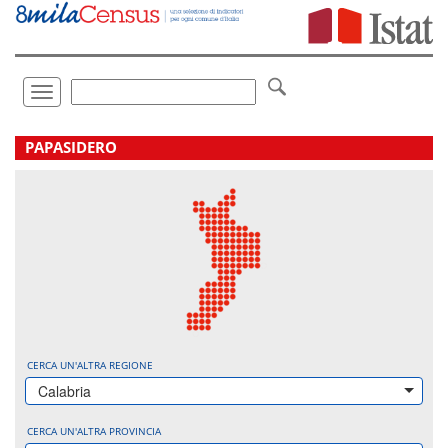
Vai
direttamente
a:
Contenuto
Ricerca
Toggle
navigation
.
PAPASIDERO
CERCA UN'ALTRA REGIONE
Calabria
CERCA UN'ALTRA PROVINCIA