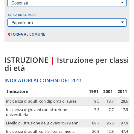
Cosenza
CERCA UN COMUNE
Papasidero
TORNA AL COMUNE
ISTRUZIONE
|
Istruzione per classi
di età
INDICATORI AI CONFINI DEL 2011
Indicatore
1991
2001
2011
Incidenza di adulti con diploma o laurea
9.5
18.7
28.6
Incidenza di giovani con istruzione
7.3
7.7
17.5
universitaria
Livello di istruzione dei giovani 15-19 anni
89.7
96.5
97.9
Incidenza di adulti con la licenza media
26.8
42.3
47.4