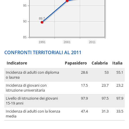
95
89.7
90
85
1991
2001
2011
CONFRONTI TERRITORIALI AL 2011
Indicatore
Papasidero
Calabria
Italia
Incidenza di adulti con diploma
28.6
53
55.1
o laurea
Incidenza di giovani con
17.5
23.7
23.2
istruzione universitaria
Livello di istruzione dei giovani
97.9
97.5
97.9
15-19 anni
Incidenza di adulti con la licenza
47.4
31.3
33.5
media