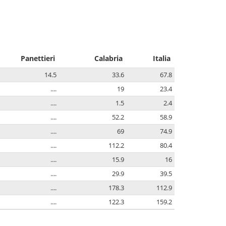
Panettieri
Calabria
Italia
14.5
33.6
67.8
....
19
23.4
....
1.5
2.4
....
52.2
58.9
....
69
74.9
....
112.2
80.4
....
15.9
16
....
29.9
39.5
....
178.3
112.9
....
122.3
159.2