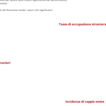
nibile
 del fenomeno rende i valori non significativi
Tasso di occupazione stranier
ranieri
Incidenza di coppie miste