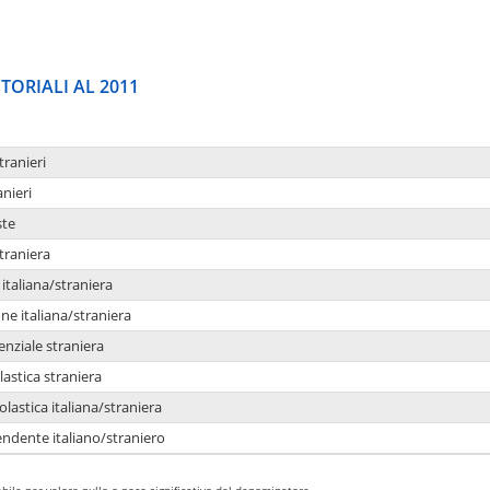
TORIALI AL 2011
tranieri
anieri
ste
traniera
taliana/straniera
e italiana/straniera
enziale straniera
lastica straniera
lastica italiana/straniera
ndente italiano/straniero
bile per valore nullo o poco significativo del denominatore