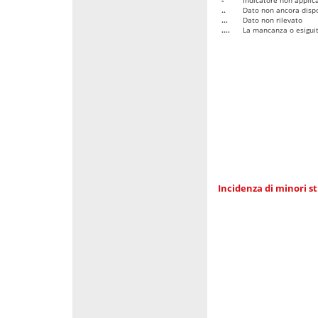
..
Dato non ancora dispo
...
Dato non rilevato
....
La mancanza o esiguità
Incidenza di minori st