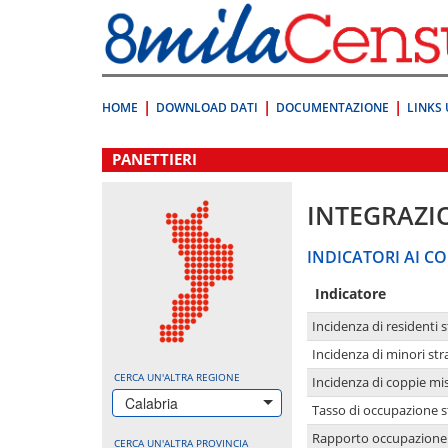
Vai
direttamente
a:
Contenuto
Ricerca
HOME
DOWNLOAD DATI
DOCUMENTAZIONE
LINKS 
.
PANETTIERI
INTEGRAZI
INDICATORI AI CO
Indicatore
Incidenza di residenti s
Incidenza di minori str
CERCA UN'ALTRA REGIONE
Incidenza di coppie mi
Calabria
Tasso di occupazione s
Rapporto occupazione i
CERCA UN'ALTRA PROVINCIA