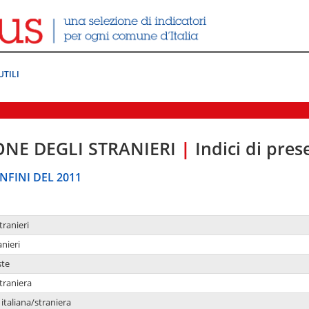
UTILI
ONE DEGLI STRANIERI
|
Indici di pre
NFINI DEL 2011
tranieri
anieri
ste
traniera
taliana/straniera