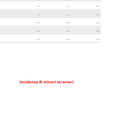
....
....
....
...
....
....
....
....
....
....
....
....
....
....
....
Incidenza di minori stranieri