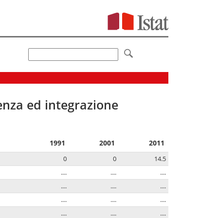
senza ed integrazione
1991
2001
2011
0
0
14.5
....
....
....
....
....
....
....
....
....
....
....
....