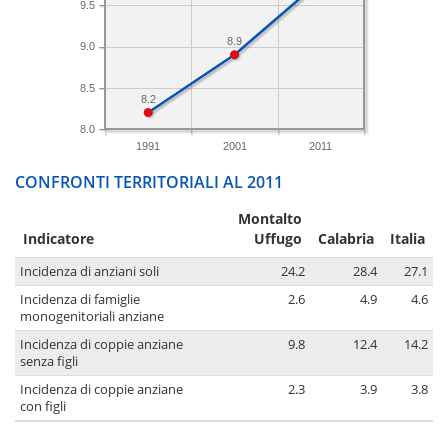
9.5
8.9
9.0
8.5
8.2
8.0
1991
2001
2011
CONFRONTI TERRITORIALI AL 2011
Montalto
Indicatore
Uffugo
Calabria
Italia
Incidenza di anziani soli
24.2
28.4
27.1
Incidenza di famiglie
2.6
4.9
4.6
monogenitoriali anziane
Incidenza di coppie anziane
9.8
12.4
14.2
senza figli
Incidenza di coppie anziane
2.3
3.9
3.8
con figli