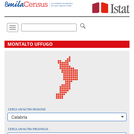
Vai
direttamente
a:
Contenuto
Ricerca
Toggle
navigation
.
MONTALTO UFFUGO
CERCA UN'ALTRA REGIONE
Calabria
CERCA UN'ALTRA PROVINCIA