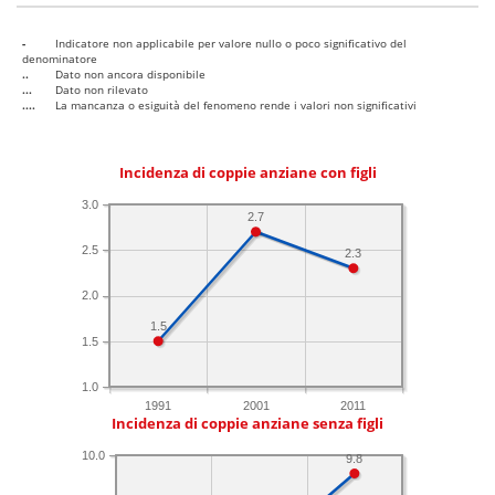
-
Indicatore non applicabile per valore nullo o poco significativo del
denominatore
..
Dato non ancora disponibile
...
Dato non rilevato
....
La mancanza o esiguità del fenomeno rende i valori non significativi
Incidenza di coppie anziane con figli
3.0
2.7
2.5
2.3
2.0
1.5
1.5
1.0
1991
2001
2011
Incidenza di coppie anziane senza figli
10.0
9.8