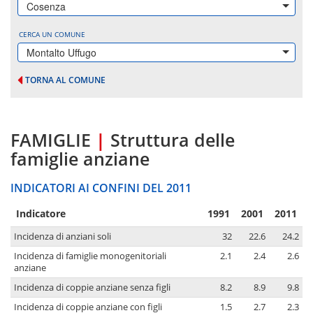
Cosenza
CERCA UN COMUNE
Montalto Uffugo
TORNA AL COMUNE
FAMIGLIE
|
Struttura delle
famiglie anziane
INDICATORI AI CONFINI DEL 2011
Indicatore
1991
2001
2011
Incidenza di anziani soli
32
22.6
24.2
Incidenza di famiglie monogenitoriali
2.1
2.4
2.6
anziane
Incidenza di coppie anziane senza figli
8.2
8.9
9.8
Incidenza di coppie anziane con figli
1.5
2.7
2.3