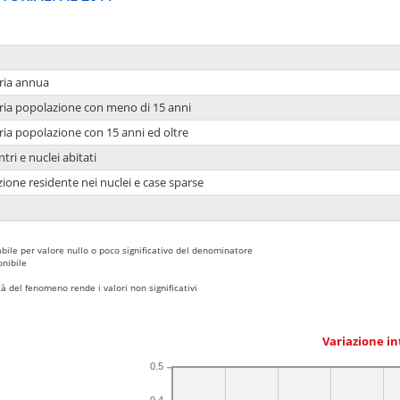
ria annua
ria popolazione con meno di 15 anni
ria popolazione con 15 anni ed oltre
tri e nuclei abitati
ione residente nei nuclei e case sparse
bile per valore nullo o poco significativo del denominatore
nibile
 del fenomeno rende i valori non significativi
Variazione i
0.5