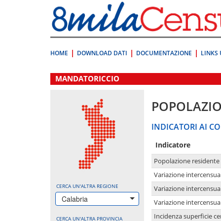
Vai
direttamente
a:
Contenuto
Ricerca
HOME
DOWNLOAD DATI
DOCUMENTAZIONE
LINKS 
.
MANDATORICCIO
POPOLAZI
INDICATORI AI CO
Indicatore
Popolazione residente
Variazione intercensua
CERCA UN'ALTRA REGIONE
Variazione intercensua
Calabria
Variazione intercensua
Incidenza superficie cen
CERCA UN'ALTRA PROVINCIA