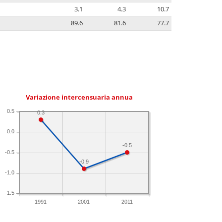
3.1
4.3
10.7
89.6
81.6
77.7
Variazione intercensuaria annua
0.5
0.3
0.0
-0.5
-0.5
-0.9
-1.0
-1.5
1991
2001
2011