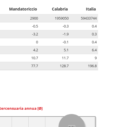
Mandatoriccio
Calabria
Italia
2900
1959050
59433744
-0.5
-0.3
0.4
-3.2
-1.9
0.3
0
-0.1
0.4
4.2
5.1
6.4
10.7
11.7
9
77.7
128.7
196.8
ntercensuaria annua
[Ø]