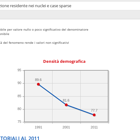
ione residente nei nuclei e case sparse
bile per valore nullo o poco significativo del denominatore
nibile
 del fenomeno rende i valori non significativi
Densità demografica
95
89.6
90
85
81.6
80
77.7
75
1991
2001
2011
TORIALI AL 2011