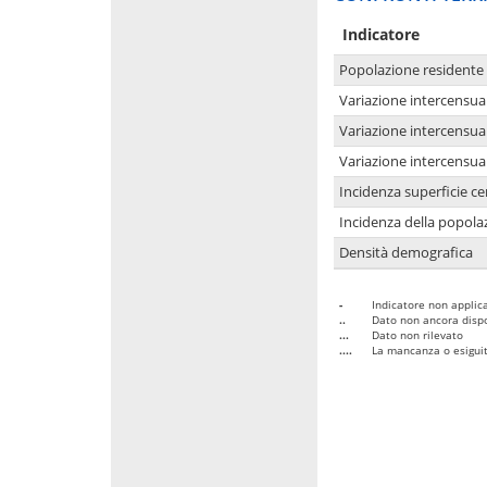
Indicatore
Popolazione residente
Variazione intercensua
Variazione intercensua
Variazione intercensua
Incidenza superficie cen
Incidenza della popolaz
Densità demografica
-
Indicatore non applica
..
Dato non ancora dispo
...
Dato non rilevato
....
La mancanza o esiguità