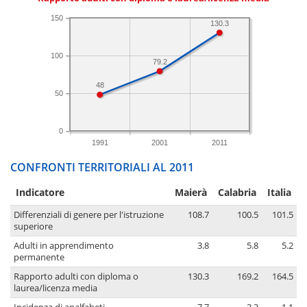
150
130.3
100
79.2
48
50
0
1991
2001
2011
CONFRONTI TERRITORIALI AL 2011
Indicatore
Maierà
Calabria
Italia
Differenziali di genere per l'istruzione
108.7
100.5
101.5
superiore
Adulti in apprendimento
3.8
5.8
5.2
permanente
Rapporto adulti con diploma o
130.3
169.2
164.5
laurea/licenza media