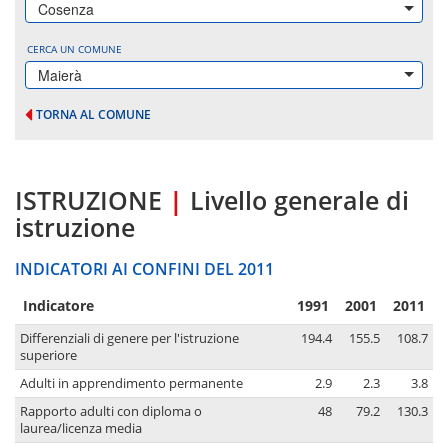
Cosenza
CERCA UN COMUNE
Maierà
TORNA AL COMUNE
ISTRUZIONE
|
Livello generale di
istruzione
INDICATORI AI CONFINI DEL 2011
Indicatore
1991
2001
2011
Differenziali di genere per l'istruzione
194.4
155.5
108.7
superiore
Adulti in apprendimento permanente
2.9
2.3
3.8
Rapporto adulti con diploma o
48
79.2
130.3
laurea/licenza media