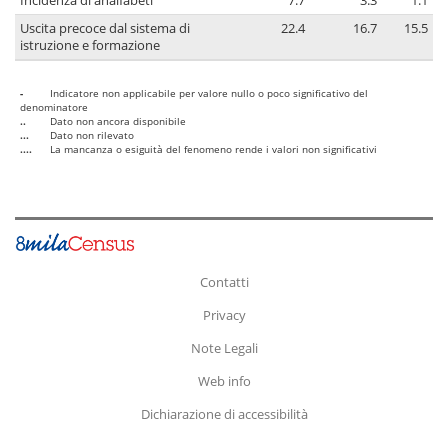
Incidenza di analfabeti
7.7
3.3
1.1
Uscita precoce dal sistema di
22.4
16.7
15.5
istruzione e formazione
-
Indicatore non applicabile per valore nullo o poco significativo del
denominatore
..
Dato non ancora disponibile
...
Dato non rilevato
....
La mancanza o esiguità del fenomeno rende i valori non significativi
Contatti
Privacy
Note Legali
Web info
Dichiarazione di accessibilità