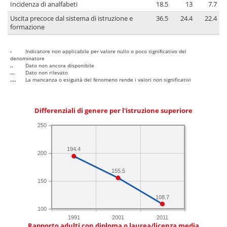
Incidenza di analfabeti
18.5
13
7.7
Uscita precoce dal sistema di istruzione e
36.5
24.4
22.4
formazione
-
Indicatore non applicabile per valore nullo o poco significativo del
denominatore
..
Dato non ancora disponibile
...
Dato non rilevato
....
La mancanza o esiguità del fenomeno rende i valori non significativi
Differenziali di genere per l'istruzione superiore
250
194.4
200
155.5
150
108.7
100
1991
2001
2011
Rapporto adulti con diploma o laurea/licenza media