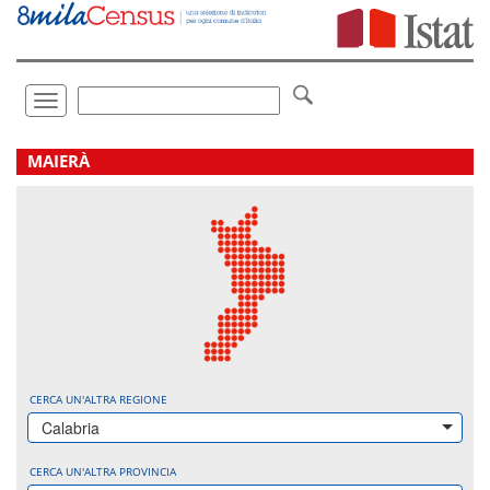
Vai
direttamente
a:
Contenuto
Ricerca
Toggle
navigation
.
MAIERÀ
CERCA UN'ALTRA REGIONE
Calabria
CERCA UN'ALTRA PROVINCIA