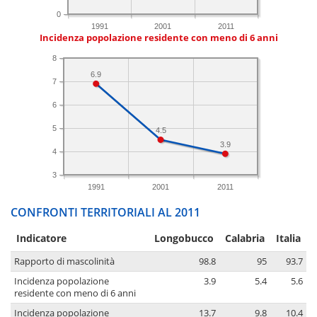
0
1991
2001
2011
Incidenza popolazione residente con meno di 6 anni
8
6.9
7
6
5
4.5
3.9
4
3
1991
2001
2011
CONFRONTI TERRITORIALI AL 2011
Indicatore
Longobucco
Calabria
Italia
Rapporto di mascolinità
98.8
95
93.7
Incidenza popolazione
3.9
5.4
5.6
residente con meno di 6 anni
Incidenza popolazione
13.7
9.8
10.4