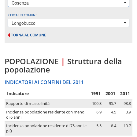
Cosenza
CERCA UN COMUNE
Longobucco
TORNA AL COMUNE
POPOLAZIONE
|
Struttura della
popolazione
INDICATORI AI CONFINI DEL 2011
Indicatore
1991
2001
2011
Rapporto di mascolinità
100.3
95.7
98.8
Incidenza popolazione residente con meno
6.9
4.5
3.9
di 6 anni
Incidenza popolazione residente di 75 anni e
5.5
8.4
13.7
più