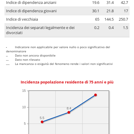
Indice di dipendenza anziani
19.6
31.4
42.7
Indice di dipendenza giovani
30.1
21.8
17
Indice di vecchiaia
65
144.5
250.7
Incidenza dei separati legalmente e dei
0.2
0.4
1.5
divorziati
-
Indicatore non applicabile per valore nullo o poco significativo del
denominatore
..
Dato non ancora disponibile
...
Dato non rilevato
....
La mancanza o esiguità del fenomeno rende i valori non significativi
Incidenza popolazione residente di 75 anni e più
15
10
8.4
5.5
5