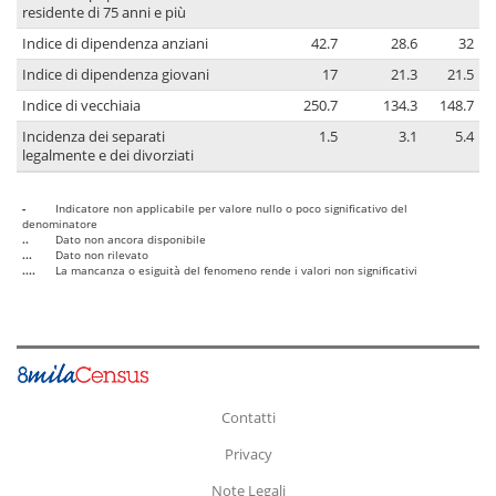
residente di 75 anni e più
Indice di dipendenza anziani
42.7
28.6
32
Indice di dipendenza giovani
17
21.3
21.5
Indice di vecchiaia
250.7
134.3
148.7
Incidenza dei separati
1.5
3.1
5.4
legalmente e dei divorziati
-
Indicatore non applicabile per valore nullo o poco significativo del
denominatore
..
Dato non ancora disponibile
...
Dato non rilevato
....
La mancanza o esiguità del fenomeno rende i valori non significativi
Contatti
Privacy
Note Legali