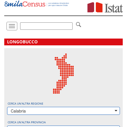
Vai
direttamente
a:
Contenuto
Ricerca
Toggle
navigation
.
LONGOBUCCO
CERCA UN'ALTRA REGIONE
Calabria
CERCA UN'ALTRA PROVINCIA