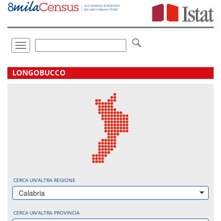
Vai
direttamente
a:
Contenuto
Ricerca
Toggle
navigation
.
LONGOBUCCO
CERCA UN'ALTRA REGIONE
Calabria
CERCA UN'ALTRA PROVINCIA