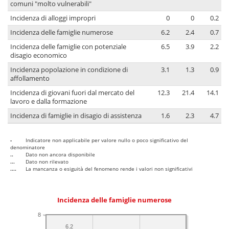
comuni "molto vulnerabili"
Incidenza di alloggi impropri
0
0
0.2
Incidenza delle famiglie numerose
6.2
2.4
0.7
Incidenza delle famiglie con potenziale
6.5
3.9
2.2
disagio economico
Incidenza popolazione in condizione di
3.1
1.3
0.9
affollamento
Incidenza di giovani fuori dal mercato del
12.3
21.4
14.1
lavoro e dalla formazione
Incidenza di famiglie in disagio di assistenza
1.6
2.3
4.7
-
Indicatore non applicabile per valore nullo o poco significativo del
denominatore
..
Dato non ancora disponibile
...
Dato non rilevato
....
La mancanza o esiguità del fenomeno rende i valori non significativi
Incidenza delle famiglie numerose
8
6.2