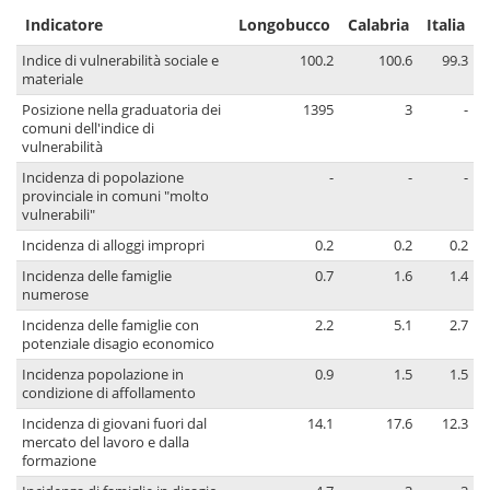
Indicatore
Longobucco
Calabria
Italia
Indice di vulnerabilità sociale e
100.2
100.6
99.3
materiale
Posizione nella graduatoria dei
1395
3
-
comuni dell'indice di
vulnerabilità
Incidenza di popolazione
-
-
-
provinciale in comuni "molto
vulnerabili"
Incidenza di alloggi impropri
0.2
0.2
0.2
Incidenza delle famiglie
0.7
1.6
1.4
numerose
Incidenza delle famiglie con
2.2
5.1
2.7
potenziale disagio economico
Incidenza popolazione in
0.9
1.5
1.5
condizione di affollamento
Incidenza di giovani fuori dal
14.1
17.6
12.3
mercato del lavoro e dalla
formazione