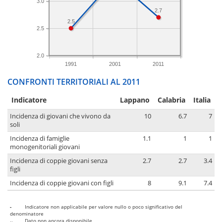
3.0
2.7
2.5
2.5
2.0
1991
2001
2011
CONFRONTI TERRITORIALI AL 2011
Indicatore
Lappano
Calabria
Italia
Incidenza di giovani che vivono da
10
6.7
7
soli
Incidenza di famiglie
1.1
1
1
monogenitoriali giovani
Incidenza di coppie giovani senza
2.7
2.7
3.4
figli
Incidenza di coppie giovani con figli
8
9.1
7.4
-
Indicatore non applicabile per valore nullo o poco significativo del
denominatore
..
Dato non ancora disponibile