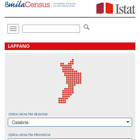
Vai
direttamente
a:
Contenuto
Ricerca
Toggle
navigation
.
LAPPANO
CERCA UN'ALTRA REGIONE
Calabria
CERCA UN'ALTRA PROVINCIA