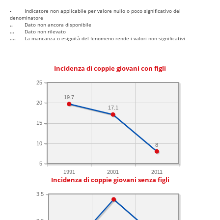
-
Indicatore non applicabile per valore nullo o poco significativo del
denominatore
..
Dato non ancora disponibile
...
Dato non rilevato
....
La mancanza o esiguità del fenomeno rende i valori non significativi
Incidenza di coppie giovani con figli
25
19.7
20
17.1
15
10
8
5
1991
2001
2011
Incidenza di coppie giovani senza figli
3.5