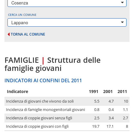
Cosenza
CERCA UN COMUNE
Lappano
TORNA AL COMUNE
FAMIGLIE
|
Struttura delle
famiglie giovani
INDICATORI AI CONFINI DEL 2011
Indicatore
1991
2001
2011
Incidenza di giovani che vivono da soli
5.5
4.7
10
Incidenza di famiglie monogenitoriali giovani
0.8
0.4
1.1
Incidenza di coppie giovani senza figli
2.5
3.4
2.7
Incidenza di coppie giovani con figli
19.7
17.1
8