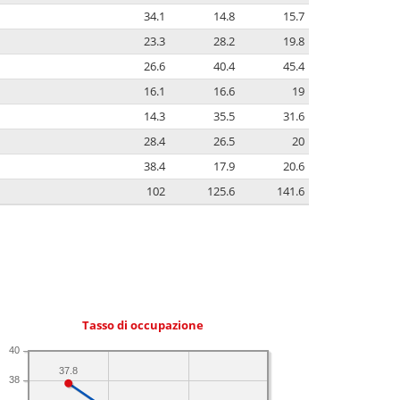
34.1
14.8
15.7
23.3
28.2
19.8
26.6
40.4
45.4
16.1
16.6
19
14.3
35.5
31.6
28.4
26.5
20
38.4
17.9
20.6
102
125.6
141.6
Tasso di occupazione
40
37.8
38