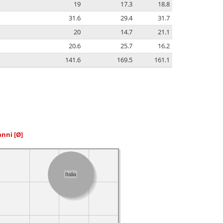
19
17.3
18.8
31.6
29.4
31.7
20
14.7
21.1
20.6
25.7
16.2
141.6
169.5
161.1
 anni
[Ø]
Italia