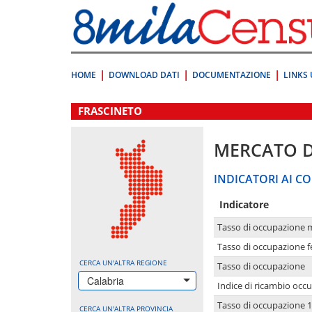
Vai
direttamente
a:
Contenuto
Ricerca
HOME
DOWNLOAD DATI
DOCUMENTAZIONE
LINKS 
.
FRASCINETO
MERCATO 
INDICATORI AI CO
Indicatore
Tasso di occupazione 
Tasso di occupazione 
CERCA UN'ALTRA REGIONE
Tasso di occupazione
Calabria
Indice di ricambio occ
Tasso di occupazione 1
CERCA UN'ALTRA PROVINCIA