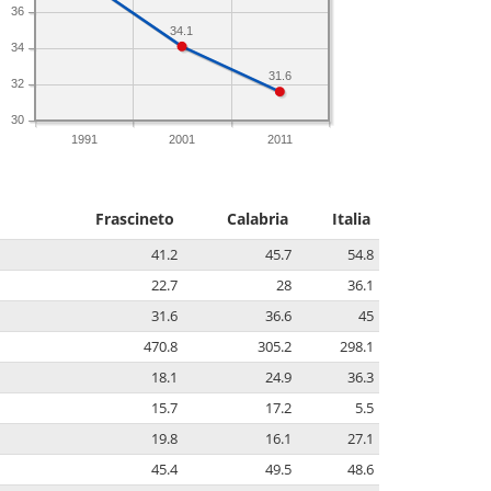
36
34.1
34
31.6
32
30
1991
2001
2011
Frascineto
Calabria
Italia
41.2
45.7
54.8
22.7
28
36.1
31.6
36.6
45
470.8
305.2
298.1
18.1
24.9
36.3
15.7
17.2
5.5
19.8
16.1
27.1
45.4
49.5
48.6