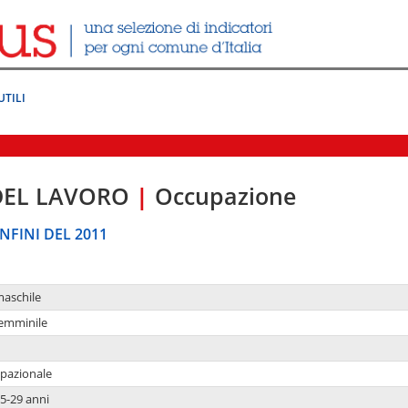
UTILI
DEL LAVORO
|
Occupazione
NFINI DEL 2011
maschile
femminile
upazionale
5-29 anni