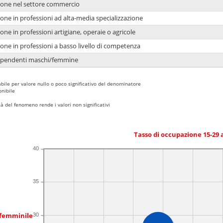
ione nel settore commercio
one in professioni ad alta-media specializzazione
one in professioni artigiane, operaie o agricole
one in professioni a basso livello di competenza
dipendenti maschi/femmine
bile per valore nullo o poco significativo del denominatore
nibile
 del fenomeno rende i valori non significativi
Tasso di occupazione 15-29
40
35
 femminile
30