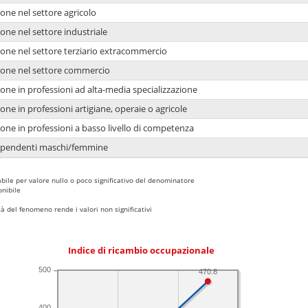
one nel settore agricolo
one nel settore industriale
ione nel settore terziario extracommercio
ione nel settore commercio
one in professioni ad alta-media specializzazione
one in professioni artigiane, operaie o agricole
one in professioni a basso livello di competenza
dipendenti maschi/femmine
bile per valore nullo o poco significativo del denominatore
nibile
 del fenomeno rende i valori non significativi
Indice di ricambio occupazionale
500
470.8
400