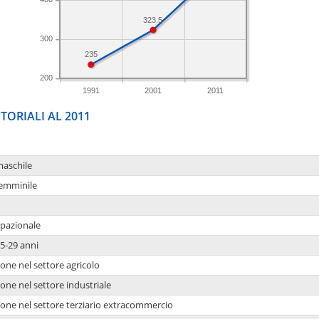
323.5
300
235
200
1991
2001
2011
TORIALI AL 2011
maschile
femminile
upazionale
5-29 anni
one nel settore agricolo
one nel settore industriale
ione nel settore terziario extracommercio