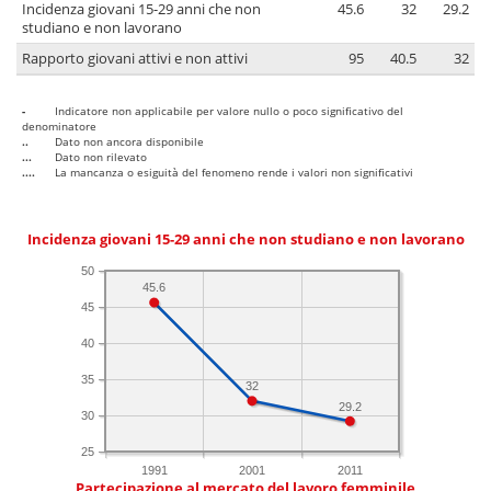
Incidenza giovani 15-29 anni che non
45.6
32
29.2
studiano e non lavorano
Rapporto giovani attivi e non attivi
95
40.5
32
-
Indicatore non applicabile per valore nullo o poco significativo del
denominatore
..
Dato non ancora disponibile
...
Dato non rilevato
....
La mancanza o esiguità del fenomeno rende i valori non significativi
Incidenza giovani 15-29 anni che non studiano e non lavorano
50
45.6
45
40
35
32
29.2
30
25
1991
2001
2011
Partecipazione al mercato del lavoro femminile