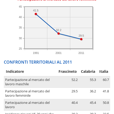
45
41.5
40
35
32.2
29.5
30
25
1991
2001
2011
CONFRONTI TERRITORIALI AL 2011
Indicatore
Frascineto
Calabria
Italia
Partecipazione al mercato del
52.2
55.3
60.7
lavoro maschile
Partecipazione al mercato del
29.5
36.2
41.8
lavoro femminile
Partecipazione al mercato del
40.4
45.4
50.8
lavoro