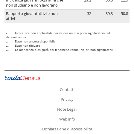
Incidenza giovani 15-29 anni che
29.2
30.3
22.5
non studiano e non lavorano
Rapporto giovani attivi e non
32
39.3
50.8
attivi
-
Indicatore non applicabile per valore nullo o poco significativo del
denominatore
..
Dato non ancora disponibile
...
Dato non rilevato
....
La mancanza o esiguità del fenomeno rende i valori non significativi
Contatti
Privacy
Note Legali
Web info
Dichiarazione di accessibilità