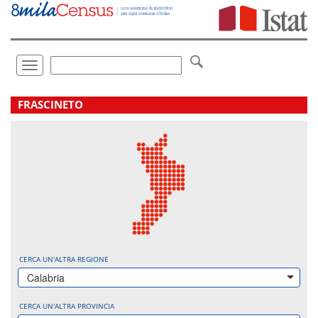
Vai
direttamente
a:
Contenuto
Ricerca
Toggle
navigation
.
FRASCINETO
CERCA UN'ALTRA REGIONE
Calabria
CERCA UN'ALTRA PROVINCIA