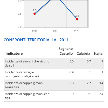
3.0
2.5
2.5
2.3
2.0
1991
2001
2011
CONFRONTI TERRITORIALI AL 2011
Fagnano
Indicatore
Castello
Calabria
Italia
Incidenza di giovani che vivono
5.5
6.7
7
da soli
Incidenza di famiglie
0.9
1
1
monogenitoriali giovani
Incidenza di coppie giovani
2.3
2.7
3.4
senza figli
Incidenza di coppie giovani con
9
9.1
7.4
figli