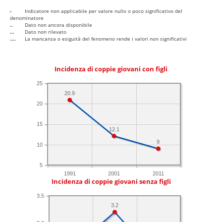
-
Indicatore non applicabile per valore nullo o poco significativo del
denominatore
..
Dato non ancora disponibile
...
Dato non rilevato
....
La mancanza o esiguità del fenomeno rende i valori non significativi
Incidenza di coppie giovani con figli
25
20.9
20
15
12.1
9
10
5
1991
2001
2011
Incidenza di coppie giovani senza figli
3.5
3.2