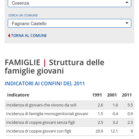
Cosenza
CERCA UN COMUNE
Fagnano Castello
TORNA AL COMUNE
FAMIGLIE
|
Struttura delle
famiglie giovani
INDICATORI AI CONFINI DEL 2011
Indicatore
1991
2001
2011
Incidenza di giovani che vivono da soli
2.6
1.6
5.5
Incidenza di famiglie monogenitoriali giovani
1.5
0.4
0.9
Incidenza di coppie giovani senza figli
2.5
3.2
2.3
Incidenza di coppie giovani con figli
20.9
12.1
9