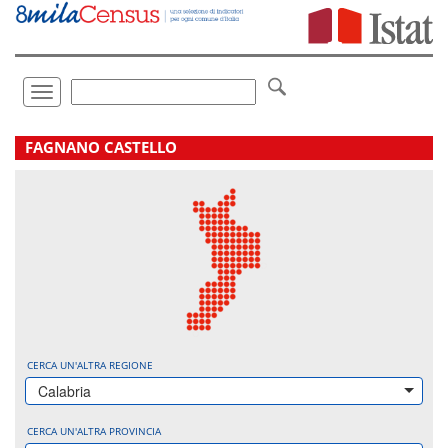
Vai
direttamente
a:
Contenuto
Ricerca
Toggle
navigation
.
FAGNANO CASTELLO
CERCA UN'ALTRA REGIONE
Calabria
CERCA UN'ALTRA PROVINCIA