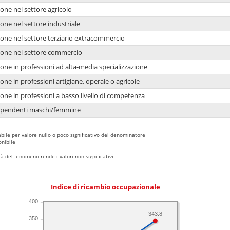
one nel settore agricolo
one nel settore industriale
ione nel settore terziario extracommercio
ione nel settore commercio
one in professioni ad alta-media specializzazione
one in professioni artigiane, operaie o agricole
one in professioni a basso livello di competenza
dipendenti maschi/femmine
bile per valore nullo o poco significativo del denominatore
nibile
 del fenomeno rende i valori non significativi
Indice di ricambio occupazionale
400
343.8
350