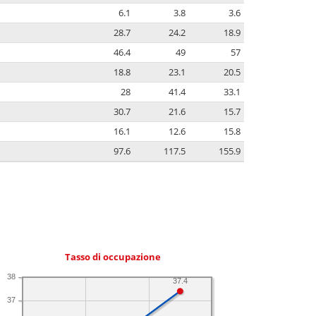
6.1
3.8
3.6
28.7
24.2
18.9
46.4
49
57
18.8
23.1
20.5
28
41.4
33.1
30.7
21.6
15.7
16.1
12.6
15.8
97.6
117.5
155.9
Tasso di occupazione
38
37.4
37