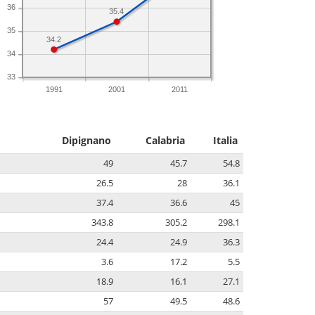
36
35.4
35
34.2
34
33
1991
2001
2011
Dipignano
Calabria
Italia
49
45.7
54.8
26.5
28
36.1
37.4
36.6
45
343.8
305.2
298.1
24.4
24.9
36.3
3.6
17.2
5.5
18.9
16.1
27.1
57
49.5
48.6