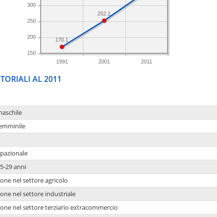
300
252.1
250
200
170.1
150
1991
2001
2011
TORIALI AL 2011
maschile
femminile
upazionale
5-29 anni
one nel settore agricolo
one nel settore industriale
ione nel settore terziario extracommercio