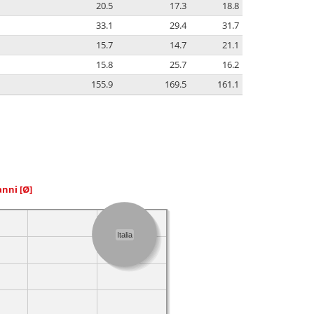
20.5
17.3
18.8
33.1
29.4
31.7
15.7
14.7
21.1
15.8
25.7
16.2
155.9
169.5
161.1
 anni
[Ø]
Italia