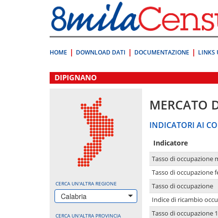
Vai
direttamente
a:
Contenuto
Ricerca
HOME
DOWNLOAD DATI
DOCUMENTAZIONE
LINKS 
.
DIPIGNANO
MERCATO 
INDICATORI AI CO
Indicatore
Tasso di occupazione 
Tasso di occupazione 
CERCA UN'ALTRA REGIONE
Tasso di occupazione
Calabria
Indice di ricambio occ
Tasso di occupazione 1
CERCA UN'ALTRA PROVINCIA