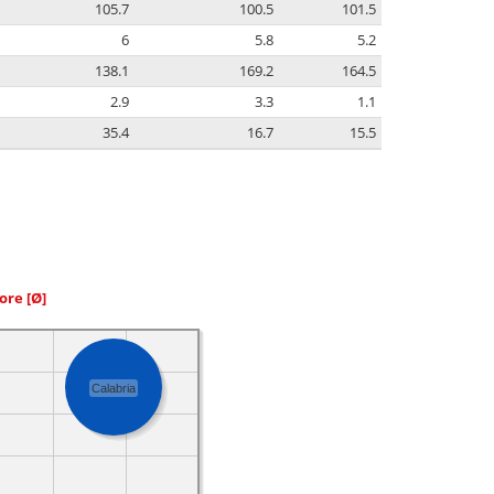
105.7
100.5
101.5
6
5.8
5.2
138.1
169.2
164.5
2.9
3.3
1.1
35.4
16.7
15.5
iore
[Ø]
Calabria