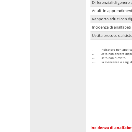
Differenziali di genere 
Adulti in apprendime
Rapporto adulti con di
Incidenza di analfabeti
Uscita precoce dal sist
-
Indicatore non applica
..
Dato non ancora dispo
...
Dato non rilevato
....
La mancanza o esiguità
Incidenza di analfabe