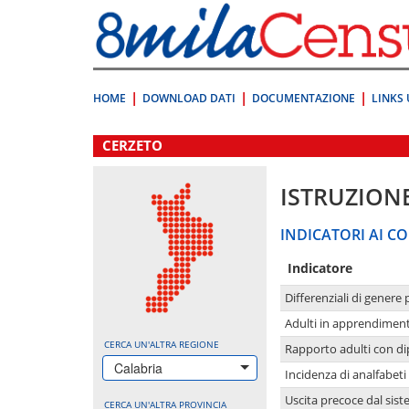
Vai
direttamente
a:
Contenuto
Ricerca
HOME
DOWNLOAD DATI
DOCUMENTAZIONE
LINKS 
.
CERZETO
ISTRUZION
INDICATORI AI CO
Indicatore
Differenziali di genere 
Adulti in apprendime
CERCA UN'ALTRA REGIONE
Rapporto adulti con di
Calabria
Incidenza di analfabeti
Uscita precoce dal sist
CERCA UN'ALTRA PROVINCIA