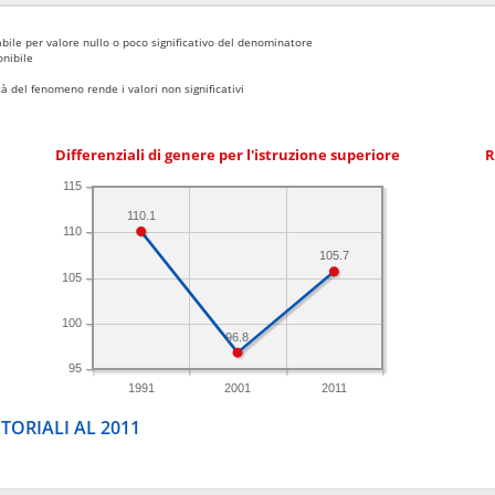
bile per valore nullo o poco significativo del denominatore
nibile
 del fenomeno rende i valori non significativi
Differenziali di genere per l'istruzione superiore
R
115
110.1
110
105.7
105
100
96.8
95
1991
2001
2011
TORIALI AL 2011