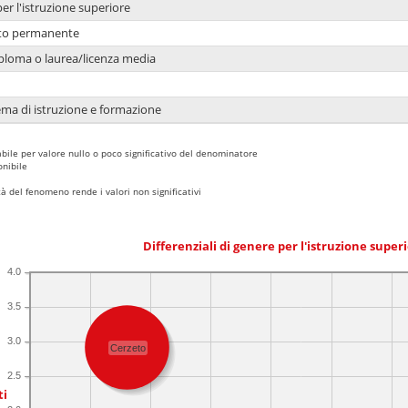
per l'istruzione superiore
nto permanente
ploma o laurea/licenza media
ema di istruzione e formazione
bile per valore nullo o poco significativo del denominatore
nibile
 del fenomeno rende i valori non significativi
Differenziali di genere per l'istruzione super
4.0
3.5
3.0
Cerzeto
2.5
ti