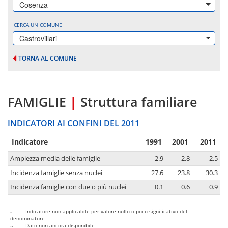
Cosenza
CERCA UN COMUNE
Castrovillari
TORNA AL COMUNE
FAMIGLIE
|
Struttura familiare
INDICATORI AI CONFINI DEL 2011
Indicatore
1991
2001
2011
Ampiezza media delle famiglie
2.9
2.8
2.5
Incidenza famiglie senza nuclei
27.6
23.8
30.3
Incidenza famiglie con due o più nuclei
0.1
0.6
0.9
-
Indicatore non applicabile per valore nullo o poco significativo del
denominatore
..
Dato non ancora disponibile