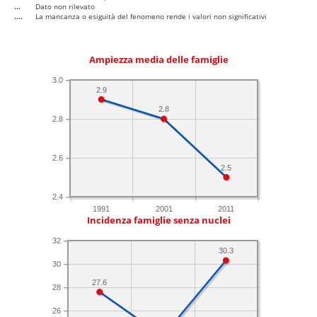
...
Dato non rilevato
....
La mancanza o esiguità del fenomeno rende i valori non significativi
Ampiezza media delle famiglie
3.0
2.9
2.8
2.8
2.6
2.5
2.4
1991
2001
2011
Incidenza famiglie senza nuclei
32
30.3
30
27.6
28
26