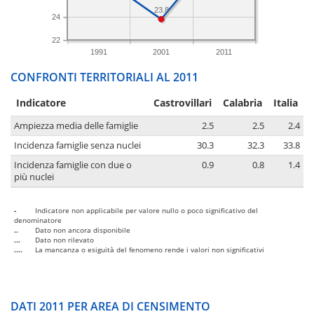
23.8
24
22
1991
2001
2011
CONFRONTI TERRITORIALI AL 2011
Indicatore
Castrovillari
Calabria
Italia
Ampiezza media delle famiglie
2.5
2.5
2.4
Incidenza famiglie senza nuclei
30.3
32.3
33.8
Incidenza famiglie con due o
0.9
0.8
1.4
più nuclei
-
Indicatore non applicabile per valore nullo o poco significativo del
denominatore
..
Dato non ancora disponibile
...
Dato non rilevato
....
La mancanza o esiguità del fenomeno rende i valori non significativi
DATI 2011 PER AREA DI CENSIMENTO