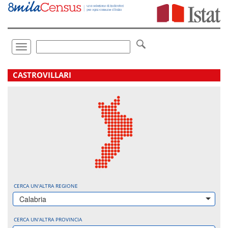
Vai
direttamente
a:
Contenuto
Ricerca
Toggle
navigation
.
CASTROVILLARI
CERCA UN'ALTRA REGIONE
Calabria
CERCA UN'ALTRA PROVINCIA